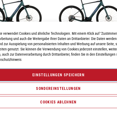
e verwendet Cookies und ähnliche Technologien. Mit einem Klick auf "Zustimmen
arbeitung und auch die Weitergabe Ihrer Daten an Drittanbieter. Die Daten werden
nd zur Ausspielung von personalisierten Inhalten und Werbung auf unsere Seite, 
seiten genutzt. Sie können die Verwendung von Cookies jederzeit einstellen, weite
id C:62 SLX 400X FE
Cube Nulane Hybrid C:62 SLX 400X
, auch zur Datenverarbeitung durch Drittanbieter, finden Sie in den Einstellungen 
nschutzhinweis
4.199,00 €
Abholung möglich
Inkl. MwSt., nur Abholung möglich
EINSTELLUNGEN SPEICHERN
L
S
XL
L
M
XS
S
SONDEREINSTELLUNGEN
COOKIES ABLEHNEN