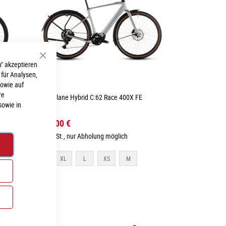
Schließen
" akzeptieren
 für Analysen,
sowie auf
re
Cube Nulane Hybrid C:62 Race 400X FE
sowie in
3.399,00 €
Inkl. MwSt., nur Abholung möglich
S
XL
L
XS
M