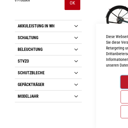
OK
AKKULEISTUNG IN WH
Diese Webseit
SCHALTUNG
Sie diese Ver
Retargeting u
BELEUCHTUNG
Drittanbieter
Cube Nulane Hybr
Informationen
STVZO
unseren
Date
4.399,00 €
SCHUTZBLECHE
Inkl. MwSt., nur 
GEPÄCKTRÄGER
XS
M
MODELJAHR