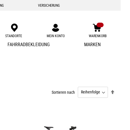
ING
VERSICHERUNG
STANDORTE
MEIN KONTO
WARENKORB
Zum
FAHRRADBEKLEIDUNG
MARKEN
Inhalt
springen
Absteige
Sortieren nach
sortieren