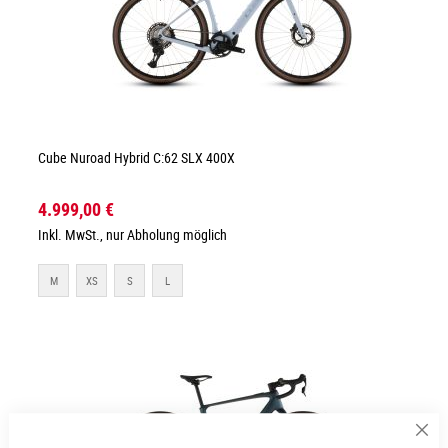
Cube Nuroad Hybrid C:62 SLX 400X
4.999,00 €
Inkl. MwSt., nur Abholung möglich
M
XS
S
L
Sch