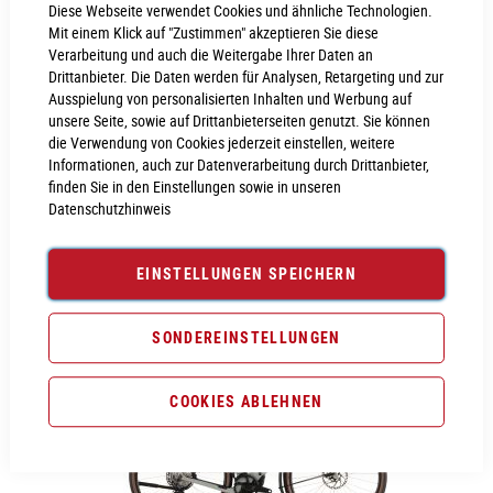
Diese Webseite verwendet Cookies und ähnliche Technologien.
Mit einem Klick auf "Zustimmen" akzeptieren Sie diese
Verarbeitung und auch die Weitergabe Ihrer Daten an
Drittanbieter. Die Daten werden für Analysen, Retargeting und zur
Ausspielung von personalisierten Inhalten und Werbung auf
unsere Seite, sowie auf Drittanbieterseiten genutzt. Sie können
die Verwendung von Cookies jederzeit einstellen, weitere
Cube Nuroad Hybrid C:62 SLT 400X
Informationen, auch zur Datenverarbeitung durch Drittanbieter,
finden Sie in den Einstellungen sowie in unseren
5.999,00 €
Datenschutzhinweis
Inkl. MwSt., nur Abholung möglich
EINSTELLUNGEN SPEICHERN
XL
L
M
S
XS
SONDEREINSTELLUNGEN
COOKIES ABLEHNEN