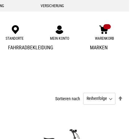
ING
VERSICHERUNG
STANDORTE
MEIN KONTO
WARENKORB
Zum
FAHRRADBEKLEIDUNG
MARKEN
Inhalt
springen
Absteige
Sortieren nach
sortieren