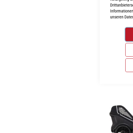
Drittanbieter
Informationen
unseren
Date
Cube Fold Hybrid
3.399,00 €
Inkl. MwSt., nur 