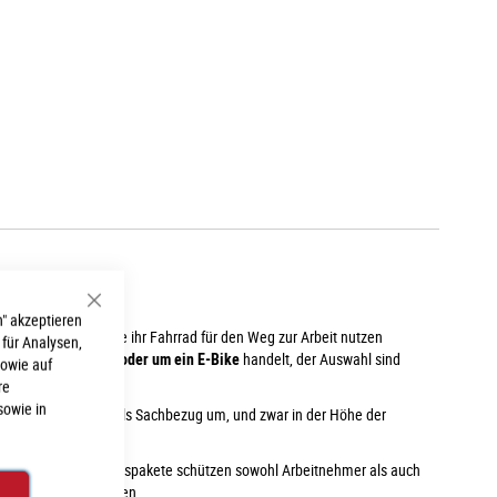
Schließen
" akzeptieren
dige interessant
, die ihr Fahrrad für den Weg zur Arbeit nutzen
 für Analysen,
in
Rennrad, Cityrad oder um ein E-Bike
handelt, der Auswahl sind
sowie auf
re
sowie in
nes Bruttogehaltes als Sachbezug um, und zwar in der Höhe der
greiche Versicherungspakete schützen sowohl Arbeitnehmer als auch
spanntes Fahrvergnügen.