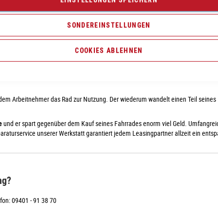
SONDEREINSTELLUNGEN
COOKIES ABLEHNEN
nnt, ist als Form der Entgeltumwandlung nicht nur
für Arbeitnehmer und Selbständ
s Wunschbike nicht verzichten wollen. Dabei spielt es keine Rolle, ob es sich um e
 dem Arbeitnehmer das Rad zur Nutzung. Der wiederum wandelt einen Teil seines 
e
und er spart gegenüber dem Kauf seines Fahrrades enorm viel Geld. Umfangrei
araturservice unserer Werkstatt garantiert jedem Leasingpartner allzeit ein ent
ng?
efon:
09401 - 91 38 70