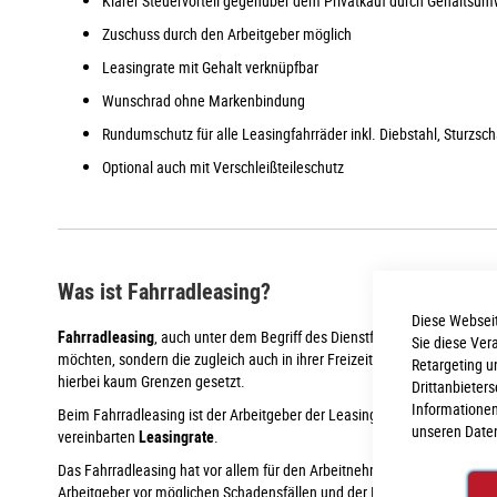
Klarer Steuervorteil gegenüber dem Privatkauf durch Gehaltsu
Zuschuss durch den Arbeitgeber möglich
Leasingrate mit Gehalt verknüpfbar
Wunschrad ohne Markenbindung
Rundumschutz für alle Leasingfahrräder inkl. Diebstahl, Sturzs
Optional auch mit Verschleißteileschutz
Was ist Fahrradleasing?
Diese Webseit
Fahrradleasing
, auch unter dem Begriff des Dienstfahrrad-Modell beka
Sie diese Ver
möchten, sondern die zugleich auch in ihrer Freizeit auf ihr hochwertige
Retargeting u
hierbei kaum Grenzen gesetzt.
Drittanbieter
Informationen
Beim Fahrradleasing ist der Arbeitgeber der Leasingnehmer und überlä
unseren
Date
vereinbarten
Leasingrate
.
Das Fahrradleasing hat vor allem für den Arbeitnehmer
steuerliche Vor
Arbeitgeber vor möglichen Schadensfällen und der Inspektions- und Rep