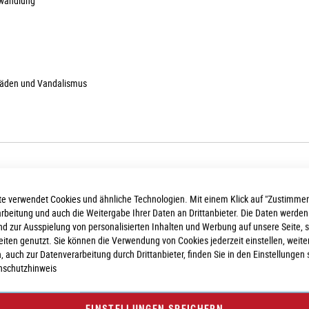
mwandlung
chäden und Vandalismus
e verwendet Cookies und ähnliche Technologien. Mit einem Klick auf "Zustimmen
nnt, ist als Form der Entgeltumwandlung nicht nur
für Arbeitnehmer und Selbstän
arbeitung und auch die Weitergabe Ihrer Daten an Drittanbieter. Die Daten werden
s Wunschbike nicht verzichten wollen. Dabei spielt es keine Rolle, ob es sich um e
nd zur Ausspielung von personalisierten Inhalten und Werbung auf unsere Seite, 
seiten genutzt. Sie können die Verwendung von Cookies jederzeit einstellen, weite
, auch zur Datenverarbeitung durch Drittanbieter, finden Sie in den Einstellungen 
sst dem Arbeitnehmer das Rad zur Nutzung. Der wiederum wandelt einen Teil sei
nschutzhinweis
teile
und er spart gegenüber dem Kauf seines Fahrrades enorm viel Geld. Umfan
araturservice unserer Werkstatt garantiert jedem Leasingpartner allzeit ein ent
EINSTELLUNGEN SPEICHERN