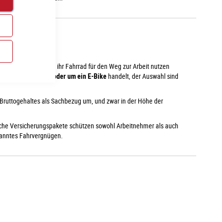
ige interessant
, die ihr Fahrrad für den Weg zur Arbeit nutzen
in R
ennrad, Cityrad oder um ein E-Bike
handelt, der Auswahl sind
Bruttogehaltes als Sachbezug um, und zwar in der Höhe der
che Versicherungspakete schützen sowohl Arbeitnehmer als auch
spanntes Fahrvergnügen.