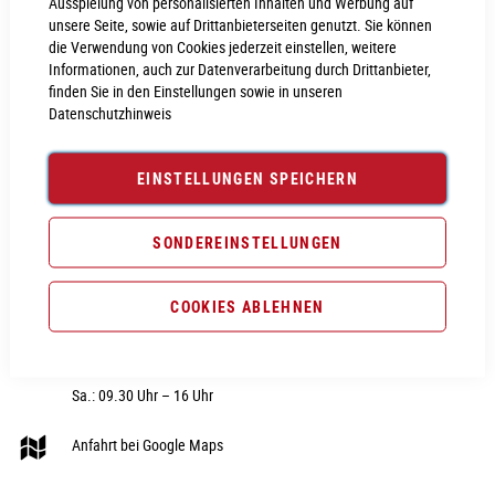
Ausspielung von personalisierten Inhalten und Werbung auf
unsere Seite, sowie auf Drittanbieterseiten genutzt. Sie können
die Verwendung von Cookies jederzeit einstellen, weitere
Informationen, auch zur Datenverarbeitung durch Drittanbieter,
finden Sie in den Einstellungen sowie in unseren
Datenschutzhinweis
CUBE STORE NEUMARKT
RUBRIK
Nürnberger Str. 28
Fahrräder
EINSTELLUNGEN SPEICHERN
92318 Neumarkt i.d.OPf
E-Bike
Telefon:
09181 - 40606 0
Fahrradteile
SONDEREINSTELLUNGEN
E-Mail:
webshop@cube-store-
Fahrradzubehör
neumarkt.de
COOKIES ABLEHNEN
Fahrradbekleidung
Hier unsere Öffnungszeiten:
Sale
Di. – Fr.: 09.30 Uhr – 18 Uhr
Sa.: 09.30 Uhr – 16 Uhr
Anfahrt bei Google Maps