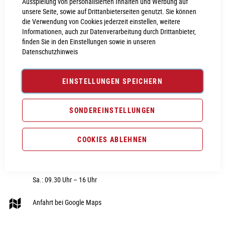
Ausspielung von personalisierten Inhalten und Werbung auf
unsere Seite, sowie auf Drittanbieterseiten genutzt. Sie können
die Verwendung von Cookies jederzeit einstellen, weitere
Informationen, auch zur Datenverarbeitung durch Drittanbieter,
finden Sie in den Einstellungen sowie in unseren
Datenschutzhinweis
CUBE STORE NEUMARKT
RUBRIK
Nürnberger Str. 28
Fahrräder
EINSTELLUNGEN SPEICHERN
92318 Neumarkt i.d.OPf
E-Bike
Telefon:
09181 - 40606 0
Fahrradteile
SONDEREINSTELLUNGEN
E-Mail:
webshop@cube-store-
Fahrradzubehör
neumarkt.de
COOKIES ABLEHNEN
Fahrradbekleidung
Hier unsere Öffnungszeiten:
Sale
Di. – Fr.: 09.30 Uhr – 18 Uhr
Sa.: 09.30 Uhr – 16 Uhr
Anfahrt bei Google Maps