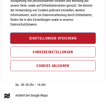
Ausspielung von personalisierten Inhalten und Werbung auf
unsere Seite, sowie auf Drittanbieterseiten genutzt. Sie können
die Verwendung von Cookies jederzeit einstellen, weitere
Informationen, auch zur Datenverarbeitung durch Drittanbieter,
finden Sie in den Einstellungen sowie in unseren
Datenschutzhinweis
CUBE STORE NEUMARKT
RUBRIK
Nürnberger Str. 28
Fahrräder
EINSTELLUNGEN SPEICHERN
92318 Neumarkt i.d.OPf
E-Bike
Telefon:
09181 - 40606 0
Fahrradteile
SONDEREINSTELLUNGEN
E-Mail:
webshop@cube-store-
Fahrradzubehör
neumarkt.de
COOKIES ABLEHNEN
Fahrradbekleidung
Hier unsere Öffnungszeiten:
Sale
Di. – Fr.: 09.30 Uhr – 18 Uhr
Sa.: 09.30 Uhr – 16 Uhr
Anfahrt bei Google Maps