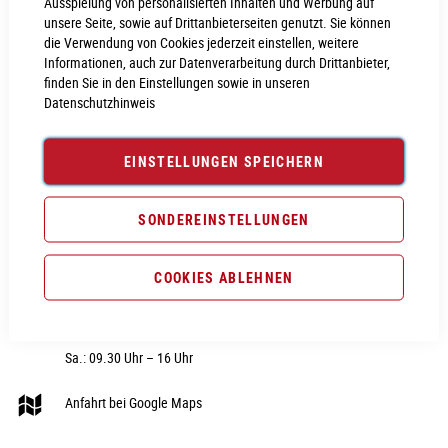
Ausspielung von personalisierten Inhalten und Werbung auf
unsere Seite, sowie auf Drittanbieterseiten genutzt. Sie können
die Verwendung von Cookies jederzeit einstellen, weitere
Informationen, auch zur Datenverarbeitung durch Drittanbieter,
finden Sie in den Einstellungen sowie in unseren
Datenschutzhinweis
CUBE STORE NEUMARKT
RUBRIK
Nürnberger Str. 28
Fahrräder
EINSTELLUNGEN SPEICHERN
92318 Neumarkt i.d.OPf
E-Bike
Telefon:
09181 - 40606 0
Fahrradteile
SONDEREINSTELLUNGEN
E-Mail:
webshop@cube-store-
Fahrradzubehör
neumarkt.de
COOKIES ABLEHNEN
Fahrradbekleidung
Hier unsere Öffnungszeiten:
Sale
Di. – Fr.: 09.30 Uhr – 18 Uhr
Sa.: 09.30 Uhr – 16 Uhr
Anfahrt bei Google Maps