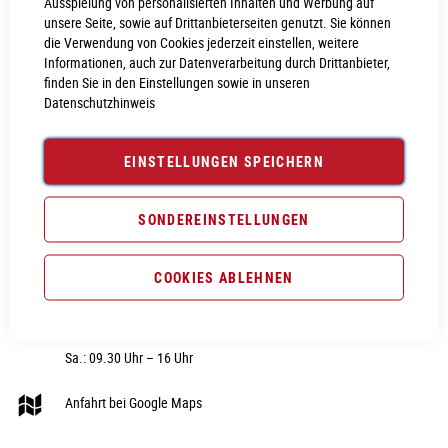
Ausspielung von personalisierten Inhalten und Werbung auf
unsere Seite, sowie auf Drittanbieterseiten genutzt. Sie können
die Verwendung von Cookies jederzeit einstellen, weitere
Informationen, auch zur Datenverarbeitung durch Drittanbieter,
finden Sie in den Einstellungen sowie in unseren
Datenschutzhinweis
CUBE STORE NEUMARKT
RUBRIK
Nürnberger Str. 28
Fahrräder
EINSTELLUNGEN SPEICHERN
92318 Neumarkt i.d.OPf
E-Bike
Telefon:
09181 - 40606 0
Fahrradteile
SONDEREINSTELLUNGEN
E-Mail:
webshop@cube-store-
Fahrradzubehör
neumarkt.de
COOKIES ABLEHNEN
Fahrradbekleidung
Hier unsere Öffnungszeiten:
Sale
Di. – Fr.: 09.30 Uhr – 18 Uhr
Sa.: 09.30 Uhr – 16 Uhr
Anfahrt bei Google Maps