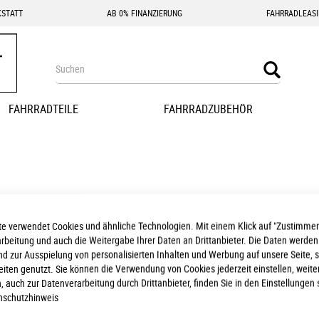
STATT
AB 0% FINANZIERUNG
FAHRRADLEAS
Search
Search
FAHRRADTEILE
FAHRRADZUBEHÖR
e verwendet Cookies und ähnliche Technologien. Mit einem Klick auf "Zustimmen
 wir keine passenden Produkte zu ihrer Auswahl finden.
arbeitung und auch die Weitergabe Ihrer Daten an Drittanbieter. Die Daten werden
nd zur Ausspielung von personalisierten Inhalten und Werbung auf unsere Seite, 
seiten genutzt. Sie können die Verwendung von Cookies jederzeit einstellen, weite
, auch zur Datenverarbeitung durch Drittanbieter, finden Sie in den Einstellungen 
nschutzhinweis