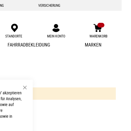
ING
VERSICHERUNG
STANDORTE
MEIN KONTO
WARENKORB
Zum
FAHRRADBEKLEIDUNG
MARKEN
Inhalt
springen
Schließen
" akzeptieren
 für Analysen,
sowie auf
re
sowie in