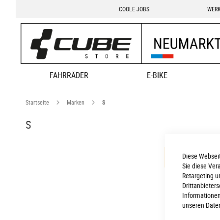
COOLE JOBS
WERK
FAHRRÄDER
E-BIKE
Startseite
Marken
S
S
Diese Webseit
Leider können
Sie diese Ver
Retargeting u
Drittanbieter
Informationen
unseren
Date