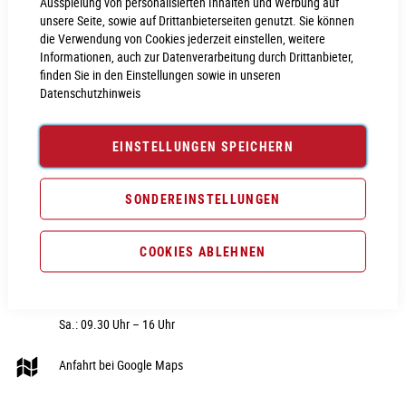
Ausspielung von personalisierten Inhalten und Werbung auf
unsere Seite, sowie auf Drittanbieterseiten genutzt. Sie können
die Verwendung von Cookies jederzeit einstellen, weitere
Informationen, auch zur Datenverarbeitung durch Drittanbieter,
finden Sie in den Einstellungen sowie in unseren
Datenschutzhinweis
CUBE STORE NEUMARKT
RUBRIK
Nürnberger Str. 28
Fahrräder
EINSTELLUNGEN SPEICHERN
92318 Neumarkt i.d.OPf
E-Bike
Telefon:
09181 - 40606 0
Fahrradteile
SONDEREINSTELLUNGEN
E-Mail:
webshop@cube-store-
Fahrradzubehör
neumarkt.de
COOKIES ABLEHNEN
Fahrradbekleidung
Hier unsere Öffnungszeiten:
Sale
Di. – Fr.: 09.30 Uhr – 18 Uhr
Sa.: 09.30 Uhr – 16 Uhr
Anfahrt bei Google Maps