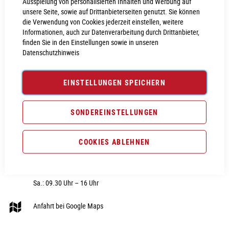
Ausspielung von personalisierten Inhalten und Werbung auf
unsere Seite, sowie auf Drittanbieterseiten genutzt. Sie können
die Verwendung von Cookies jederzeit einstellen, weitere
Informationen, auch zur Datenverarbeitung durch Drittanbieter,
finden Sie in den Einstellungen sowie in unseren
Datenschutzhinweis
CUBE STORE NEUMARKT
RUBRIK
Nürnberger Str. 28
Fahrräder
EINSTELLUNGEN SPEICHERN
92318 Neumarkt i.d.OPf
E-Bike
Telefon:
09181 - 40606 0
Fahrradteile
SONDEREINSTELLUNGEN
E-Mail:
webshop@cube-store-
Fahrradzubehör
neumarkt.de
COOKIES ABLEHNEN
Fahrradbekleidung
Hier unsere Öffnungszeiten:
Sale
Di. – Fr.: 09.30 Uhr – 18 Uhr
Sa.: 09.30 Uhr – 16 Uhr
Anfahrt bei Google Maps