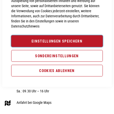
Ausspielung von personalisierten Inhalten und Werbung auf
unsere Seite, sowie auf Drittanbieterseiten genutzt. Sie können
die Verwendung von Cookies jederzeit einstellen, weitere
Informationen, auch zur Datenverarbeitung durch Drittanbieter,
finden Sie in den Einstellungen sowie in unseren
Datenschutzhinweis
CUBE STORE NEUMARKT
RUBRIK
Nürnberger Str. 28
Fahrräder
EINSTELLUNGEN SPEICHERN
92318 Neumarkt i.d.OPf
E-Bike
Telefon:
09181 - 40606 0
Fahrradteile
SONDEREINSTELLUNGEN
E-Mail:
webshop@cube-store-
Fahrradzubehör
neumarkt.de
COOKIES ABLEHNEN
Fahrradbekleidung
Hier unsere Öffnungszeiten:
Sale
Di. – Fr.: 09.30 Uhr – 18 Uhr
Sa.: 09.30 Uhr – 16 Uhr
Anfahrt bei Google Maps