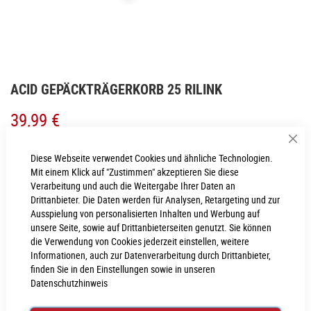
Zum
ACID GEPÄCKTRÄGERKORB 25 RILINK
Anfang
der
39,99 €
Bildgalerie
springen
Sch
Inkl. MwSt., nur Abholung möglich
Diese Webseite verwendet Cookies und ähnliche Technologien.
Mit einem Klick auf "Zustimmen" akzeptieren Sie diese
Verarbeitung und auch die Weitergabe Ihrer Daten an
LIEFERZEIT
Drittanbieter. Die Daten werden für Analysen, Retargeting und zur
1 - 2 Werktage
Ausspielung von personalisierten Inhalten und Werbung auf
unsere Seite, sowie auf Drittanbieterseiten genutzt. Sie können
die Verwendung von Cookies jederzeit einstellen, weitere
IN DEN WARENKORB
Informationen, auch zur Datenverarbeitung durch Drittanbieter,
finden Sie in den Einstellungen sowie in unseren
Datenschutzhinweis
PROBEFAHRT VEREINBAREN