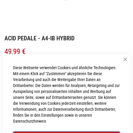
Zum
ACID PEDALE - A4-IB HYBRID
Anfang
der
49,99 €
Bildgalerie
springen
Sch
Inkl. MwSt., nur Abholung möglich
Diese Webseite verwendet Cookies und ähnliche Technologien.
Mit einem Klick auf "Zustimmen" akzeptieren Sie diese
Verarbeitung und auch die Weitergabe Ihrer Daten an
LIEFERZEIT
Drittanbieter. Die Daten werden für Analysen, Retargeting und zur
1 - 2 Werktage
Ausspielung von personalisierten Inhalten und Werbung auf
unsere Seite, sowie auf Drittanbieterseiten genutzt. Sie können
die Verwendung von Cookies jederzeit einstellen, weitere
IN DEN WARENKORB
Informationen, auch zur Datenverarbeitung durch Drittanbieter,
finden Sie in den Einstellungen sowie in unseren
Datenschutzhinweis
PROBEFAHRT VEREINBAREN