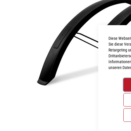
Diese Webseit
Sie diese Ver
Retargeting u
Drittanbieter
Informationen
unseren
Date