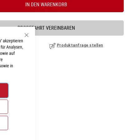
IN DEN WARENKORB
PROBEFAHRT VEREINBAREN
Schließen
" akzeptieren
nzufügen
|
ansehen
Produktanfrage stellen
 für Analysen,
sowie auf
re
sowie in