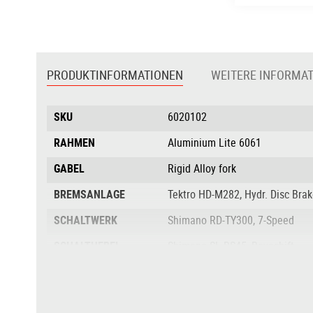
Zum
Anfang
der
PRODUKTINFORMATIONEN
WEITERE INFORMA
Bildgalerie
springen
Produktinformationen
SKU
6020102
RAHMEN
Aluminium Lite 6061
GABEL
Rigid Alloy fork
BREMSANLAGE
Tektro HD-M282, Hydr. Disc Bra
SCHALTWERK
Shimano RD-TY300, 7-Speed
SCHALTHEBEL
Shimano SL-RS45, Revoshift
KURBELGARNITUR
Samox, 36T, 127mm with Chaing
KASSETTE
Sunrace MFM300.7, 13-34T