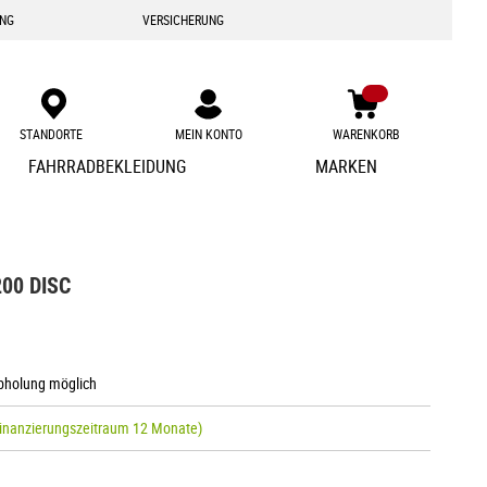
ING
VERSICHERUNG
STANDORTE
MEIN KONTO
WARENKORB
Zum
FAHRRADBEKLEIDUNG
MARKEN
Inhalt
springen
200 DISC
Abholung möglich
inanzierungszeitraum 12 Monate)