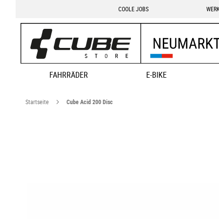
COOLE JOBS
WERK
FAHRRÄDER
E-BIKE
Startseite
Cube Acid 200 Disc
Zum
Ende
der
Bildgalerie
springen