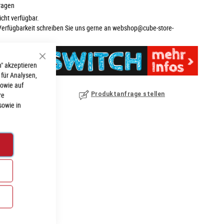
ragen
nicht verfügbar.
Verfügbarkeit schreiben Sie uns gerne an
webshop@cube-store-
Schließen
" akzeptieren
 für Analysen,
sowie auf
nzufügen
|
ansehen
re
Produktanfrage stellen
sowie in