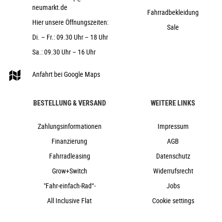
24"
neumarkt.de
Fahrradbekleidung
Cube
Hier unsere Öffnungszeiten:
Sale
2025
Di. – Fr.: 09.30 Uhr – 18 Uhr
Cube
Sa.: 09.30 Uhr – 16 Uhr
e-Bike, Kinder & Jugend, MTB & Cross
nein
Anfahrt bei Google Maps
2025
Diamant
BESTELLUNG & VERSAND
WEITERE LINKS
Scheibenbremse hydraulisch
nein
Zahlungsinformationen
Impressum
Aluminium
Finanzierung
AGB
Kettenschaltung
Fahrradleasing
Datenschutz
nein
Grow+Switch
Widerrufsrecht
nein
"Fahr-einfach-Rad“-
Jobs
400Wh
All Inclusive Flat
Cookie settings
nein
25