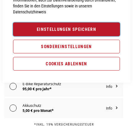
PROBEFAHRT VEREINBAREN
finden Sie in den Einstellungen sowie in unseren
Datenschutzhinweis
Vergleichsliste:
hinzufügen
|
ansehen
EINSTELLUNGEN SPEICHERN
Produktanfrage stellen
Extra Schutz? Jetzt Tarife entdecken!
SONDEREINSTELLUNGEN
E-Bike Komplettschutz
COOKIES ABLEHNEN
Info
119,00 € pro Jahr*
E-Bike Reparaturschutz
Info
95,00 € pro Jahr*
Akkuschutz
Info
5,00 € pro Monat*
*INKL. 19% VERSICHERUNGSSTEUER