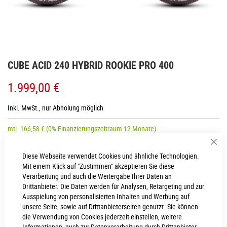
Zum
CUBE ACID 240 HYBRID ROOKIE PRO 400
Anfang
der
1.999,00 €
Bildgalerie
springen
Inkl. MwSt., nur Abholung möglich
mtl.
166,58
€
(0% Finanzierungszeitraum 12 Monate)
Sch
Diese Webseite verwendet Cookies und ähnliche Technologien.
Mit einem Klick auf "Zustimmen" akzeptieren Sie diese
LIEFERZEIT
Verarbeitung und auch die Weitergabe Ihrer Daten an
3 - 4 Werktage
Drittanbieter. Die Daten werden für Analysen, Retargeting und zur
Ausspielung von personalisierten Inhalten und Werbung auf
IN DEN WARENKORB
unsere Seite, sowie auf Drittanbieterseiten genutzt. Sie können
die Verwendung von Cookies jederzeit einstellen, weitere
Informationen, auch zur Datenverarbeitung durch Drittanbieter,