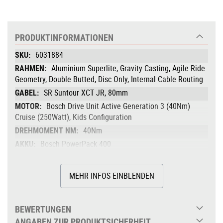
PRODUKTINFORMATIONEN
Produktinformationen
6031884
Aluminium Superlite, Gravity Casting, Agile Ride
Geometry, Double Butted, Disc Only, Internal Cable Routing
SR Suntour XCT JR, 80mm
Bosch Drive Unit Active Generation 3 (40Nm)
Cruise (250Watt), Kids Configuration
40Nm
Bosch PowerPack 400
Bosch Purion
Shimano BR-MT200, Hydr. Disc Brake
MEHR INFOS EINBLENDEN
(180/160)
Shimano Cues RD-U4000-GS, 9-Speed
BEWERTUNGEN
Shimano Cues SL-U4010-9R, Rapidfire-Plus
ANGABEN ZUR PRODUKTSICHERHEIT
ACID MTB Hybrid, 38T, 160mm