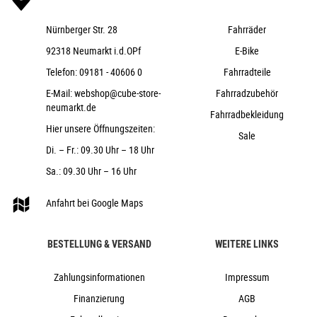
ACID FM Pure Kickstand
ACID 26"
Nürnberger Str. 28
Fahrräder
ACID 26"
92318 Neumarkt i.d.OPf
E-Bike
15,8 kg
Telefon:
09181 - 40606 0
Fahrradteile
80 kg
E-Mail:
webshop@cube-store-
Fahrradzubehör
lizard´n´blue
neumarkt.de
Fahrradbekleidung
26"
Hier unsere Öffnungszeiten:
Sale
Cube
Di. – Fr.: 09.30 Uhr – 18 Uhr
2026
Sa.: 09.30 Uhr – 16 Uhr
Cube
>26", Fahrräder, Kinder & Jugend
Anfahrt bei Google Maps
ja
2026
BESTELLUNG & VERSAND
WEITERE LINKS
Diamant
Scheibenbremse hydraulisch
Zahlungsinformationen
Impressum
ja
Finanzierung
AGB
Aluminium