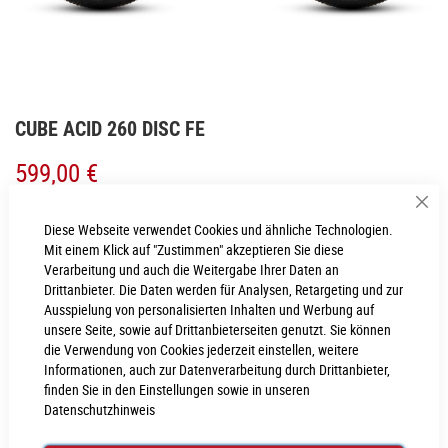
Zum
CUBE ACID 260 DISC FE
Anfang
der
599,00 €
Bildgalerie
springen
Inkl. MwSt., nur Abholung möglich
Sch
Diese Webseite verwendet Cookies und ähnliche Technologien.
Mit einem Klick auf "Zustimmen" akzeptieren Sie diese
mtl.
49,92
€
(0% Finanzierungszeitraum 12 Monate)
Verarbeitung und auch die Weitergabe Ihrer Daten an
Drittanbieter. Die Daten werden für Analysen, Retargeting und zur
Ausspielung von personalisierten Inhalten und Werbung auf
LIEFERZEIT
unsere Seite, sowie auf Drittanbieterseiten genutzt. Sie können
im Onlineshop erfragen
die Verwendung von Cookies jederzeit einstellen, weitere
Informationen, auch zur Datenverarbeitung durch Drittanbieter,
Dieser Artikel ist nicht verfügbar.
finden Sie in den Einstellungen sowie in unseren
Für Anfragen zur Verfügbarkeit schreiben Sie uns gerne an
webshop@cube-
Datenschutzhinweis
store-neumarkt.de