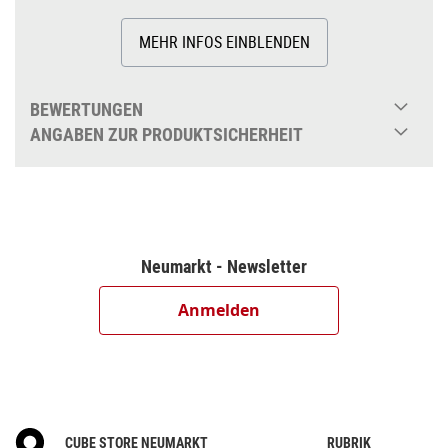
Shimano SL-M315, Rapidfire-Plus
Shimano FC-M315, 36x22T, 170mm
MEHR INFOS EINBLENDEN
Shimano CS-HG200, 12-32T
KMC Z8.3
BEWERTUNGEN
Shimano DH-3D32, Hub Dynamo, QR
ANGABEN ZUR PRODUKTSICHERHEIT
ACID D762TSE, 32H, 6-Bolt, QR
ACID ZX20, 32H, Disc
CUBE MTB 26 x 1.95"
CUBE Performance Stem, 31.8mm
CUBE Rise Trail Bar, 680mm
Neumarkt - Newsletter
ACID Icon
CUBE FPH863, Semi-Integrated
Anmelden
CUBE PP MTB medium
CUBE Performance Post, 27.2mm
ACID Venec Lite
CUBE Shiny 50
ACID Mudguard Rear Light PRO-D, 6V, AC
CUBE STORE NEUMARKT
RUBRIK