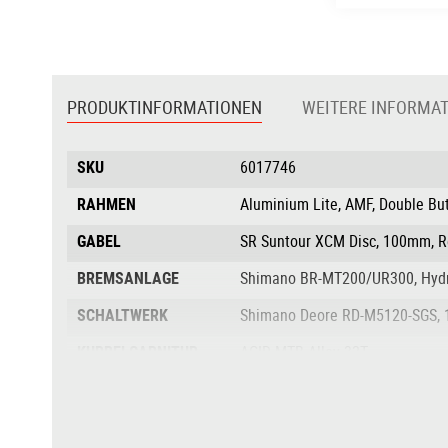
Zum
Anfang
der
PRODUKTINFORMATIONEN
WEITERE INFORMA
Bildgalerie
springen
Produktinformationen
SKU
6017746
RAHMEN
Aluminium Lite, AMF, Double But
GABEL
SR Suntour XCM Disc, 100mm, 
BREMSANLAGE
Shimano BR-MT200/UR300, Hydr.
SCHALTWERK
Shimano Deore RD-M5120-SGS, 
KURBELGARNITUR
ACID MTB Alloy 32T
KASSETTE
Sunrace CSM52, 11-46T
KETTE
KMC X10