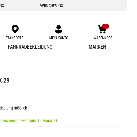
ING
VERSICHERUNG
STANDORTE
MEIN KONTO
WARENKORB
Zum
FAHRRADBEKLEIDUNG
MARKEN
Inhalt
springen
X 29
Abholung möglich
inanzierungszeitraum 12 Monate)