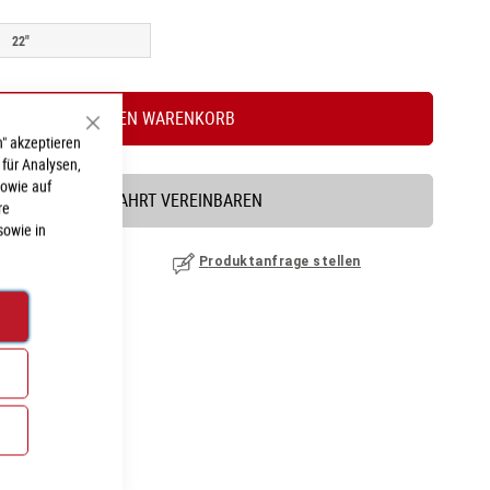
22"
IN DEN WARENKORB
Schließen
" akzeptieren
 für Analysen,
sowie auf
PROBEFAHRT VEREINBAREN
re
sowie in
nzufügen
|
ansehen
Produktanfrage stellen