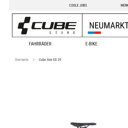
COOLE JOBS
WERK
FAHRRÄDER
E-BIKE
Startseite
Cube Aim EX 29
Zum
Ende
der
Bildgalerie
springen