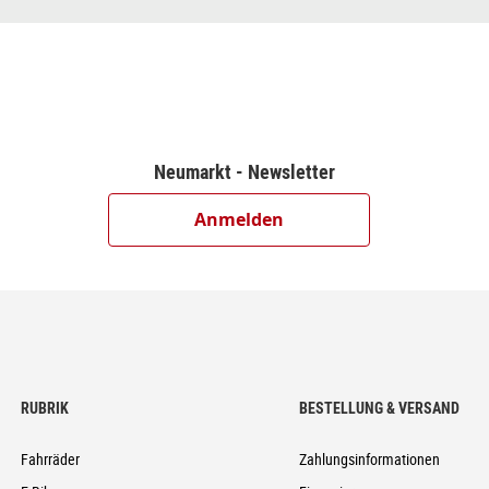
ock
ock
25
Neumarkt - Newsletter
1.8mm
Anmelden
m 1 1/2", Semi-Integrated
m
RUBRIK
BESTELLUNG & VERSAND
Fahrräder
Zahlungsinformationen