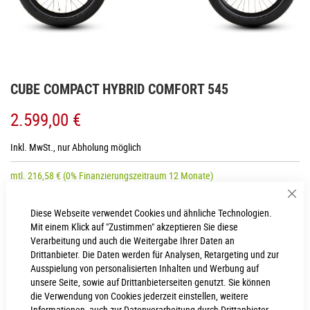
Zum
CUBE COMPACT HYBRID COMFORT 545
Anfang
der
2.599,00 €
Bildgalerie
springen
Inkl. MwSt., nur Abholung möglich
mtl.
216,58
€
(0% Finanzierungszeitraum 12 Monate)
Sch
Diese Webseite verwendet Cookies und ähnliche Technologien.
Mit einem Klick auf "Zustimmen" akzeptieren Sie diese
LIEFERZEIT
Verarbeitung und auch die Weitergabe Ihrer Daten an
3 - 4 Werktage
Drittanbieter. Die Daten werden für Analysen, Retargeting und zur
Ausspielung von personalisierten Inhalten und Werbung auf
IN DEN WARENKORB
unsere Seite, sowie auf Drittanbieterseiten genutzt. Sie können
die Verwendung von Cookies jederzeit einstellen, weitere
Informationen, auch zur Datenverarbeitung durch Drittanbieter,