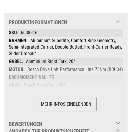
PRODUKTINFORMATIONEN
Produktinformationen
6038816
Aluminium Superlite, Comfort Ride Geometry,
Semi-Integrated Carrier, Double Butted, Front-Carrier Ready,
Slider Dropout
Aluminium Rigid Fork, 20"
Bosch Drive Unit Performance Line 75Nm (BDU34)
75
Bosch PowerPack 545
545
Bosch Purion 200 with Integrated Display
MEHR INFOS EINBLENDEN
Shimano BR-MT200, Hydr. Disc Brake
(180/160)
BEWERTUNGEN
Shimano Nexus SL-C7000-5, Revoshift
ANGABEN ZUR PRODUKTSICHERHEIT
ACID Trekking Hybrid, 44T