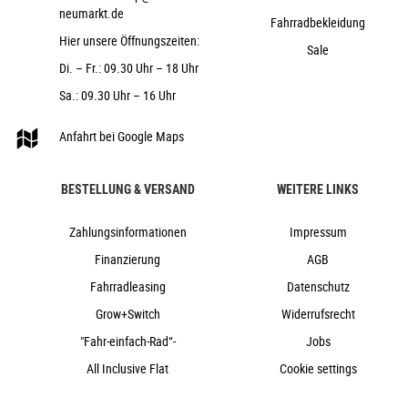
neumarkt.de
ACID Mudguard Rear Light PRO-E, 12V, DC
Fahrradbekleidung
Hier unsere Öffnungszeiten:
CUBE CenterStand
Sale
ACID 75, BB-Mount
Di. – Fr.: 09.30 Uhr – 18 Uhr
ACID 20" Semi-Integrated Carrier, ACID
Sa.: 09.30 Uhr – 16 Uhr
RILink Adapter Compatible
Anfahrt bei Google Maps
24,0 kg
142 kg
reedgreen´n´reflex
BESTELLUNG & VERSAND
WEITERE LINKS
20": ONE SIZE
Zahlungsinformationen
Impressum
Cube
2026
Finanzierung
AGB
Cube
Fahrradleasing
Datenschutz
City & Urban, e-Bike, Kompaktrad
Grow+Switch
Widerrufsrecht
ja
"Fahr-einfach-Rad“-
Jobs
2026
All Inclusive Flat
Cookie settings
Tiefeinstieg