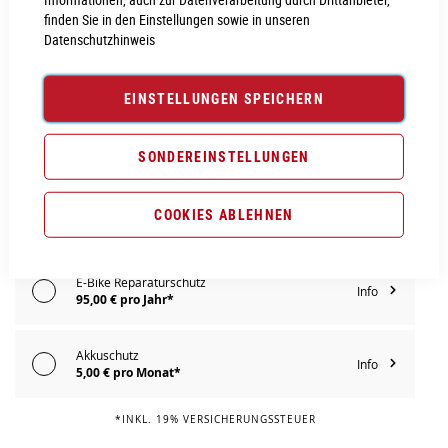
PROBEFAHRT VEREINBAREN
finden Sie in den Einstellungen sowie in unseren
Datenschutzhinweis
Vergleichsliste:
hinzufügen
|
ansehen
EINSTELLUNGEN SPEICHERN
Produktanfrage stellen
Extra Schutz? Jetzt Tarife entdecken!
SONDEREINSTELLUNGEN
E-Bike Komplettschutz
COOKIES ABLEHNEN
Info
119,00 € pro Jahr*
E-Bike Reparaturschutz
Info
95,00 € pro Jahr*
Akkuschutz
Info
5,00 € pro Monat*
*INKL. 19% VERSICHERUNGSSTEUER