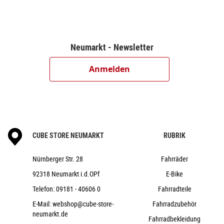
24 kg
lightblue´n´white
12"
Cube
Neumarkt - Newsletter
2023
Cube
Anmelden
Fahrräder, Kinder & Jugend, Laufrad
nein
2023
Diamant
CUBE STORE NEUMARKT
nein
RUBRIK
Kinder
Nürnberger Str. 28
Fahrräder
Aluminium
92318 Neumarkt i.d.OPf
E-Bike
keine Schaltung
Telefon:
09181 - 40606 0
Fahrradteile
nein
nein
E-Mail:
webshop@cube-store-
Fahrradzubehör
neumarkt.de
Fahrradbekleidung