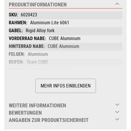
PRODUKTINFORMATIONEN
Produktinformationen
6020423
Aluminium Lite 6061
Rigid Alloy fork
CUBE Aluminium
CUBE Aluminium
Aluminium
Team CUBE
CUBE Aluminium Lite
CUBE Aluminium Lite, 420mm
CUBE Kid Grips
MEHR INFOS EINBLENDEN
CUBE with Steering End Stop
CUBE Aluminium Lite (longer one
WEITERE INFORMATIONEN
included)
BEWERTUNGEN
CUBE Kid
ANGABEN ZUR PRODUKTSICHERHEIT
3,8 kg