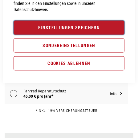
finden Sie in den Einstellungen sowie in unseren
Datenschutzhinweis
PROBEFAHRT VEREINBAREN
Vergleichsliste:
hinzufügen
|
ansehen
EINSTELLUNGEN SPEICHERN
Produktanfrage stellen
SONDEREINSTELLUNGEN
Extra Schutz? Jetzt Tarife entdecken!
COOKIES ABLEHNEN
Fahrrad Komplettschutz
Info
69,00 € pro Jahr*
Fahrrad Reparaturschutz
Info
45,00 € pro Jahr*
*INKL. 19% VERSICHERUNGSSTEUER