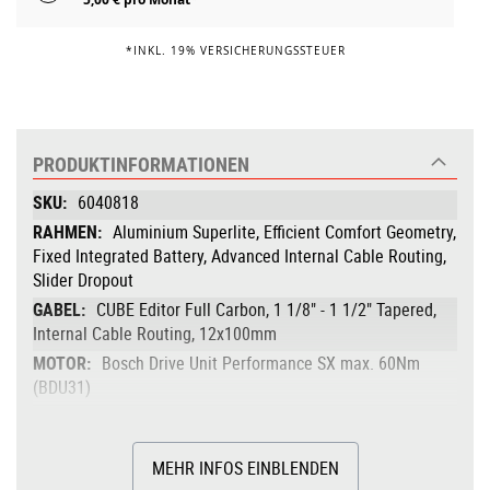
*INKL. 19% VERSICHERUNGSSTEUER
PRODUKTINFORMATIONEN
Produktinformationen
6040818
Aluminium Superlite, Efficient Comfort Geometry,
Fixed Integrated Battery, Advanced Internal Cable Routing,
Slider Dropout
CUBE Editor Full Carbon, 1 1/8" - 1 1/2" Tapered,
Internal Cable Routing, 12x100mm
Bosch Drive Unit Performance SX max. 60Nm
(BDU31)
60
Bosch CompactTube 400
MEHR INFOS EINBLENDEN
400