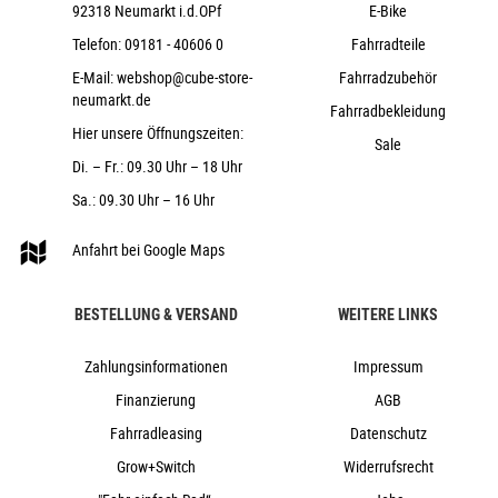
92318 Neumarkt i.d.OPf
E-Bike
CUBE Performance Post, 30.9mm
Telefon:
09181 - 40606 0
Fahrradteile
ACID Venec Lite
17,6 kg
E-Mail:
webshop@cube-store-
Fahrradzubehör
neumarkt.de
135 kg
Fahrradbekleidung
Hier unsere Öffnungszeiten:
coal ´n´ prism
Sale
Cube
Di. – Fr.: 09.30 Uhr – 18 Uhr
2026
Sa.: 09.30 Uhr – 16 Uhr
Cube
Anfahrt bei Google Maps
City & Urban, e-Bike, Urbanbike
nein
BESTELLUNG & VERSAND
WEITERE LINKS
2026
Diamant
Zahlungsinformationen
Impressum
Scheibenbremse hydraulisch
Finanzierung
AGB
nein
Fahrradleasing
Datenschutz
Aluminium
Kettenschaltung
Grow+Switch
Widerrufsrecht
nein