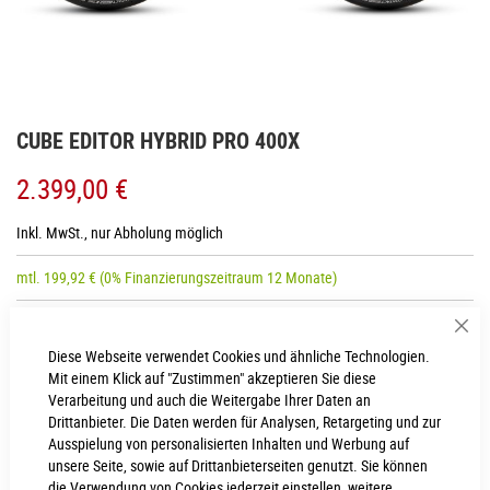
Zum
CUBE EDITOR HYBRID PRO 400X
Anfang
der
2.399,00 €
Bildgalerie
springen
Inkl. MwSt., nur Abholung möglich
mtl.
199,92
€
(0% Finanzierungszeitraum 12 Monate)
Sch
RAHMENHÖHE
Diese Webseite verwendet Cookies und ähnliche Technologien.
Mit einem Klick auf "Zustimmen" akzeptieren Sie diese
50 cm
54 cm
Verarbeitung und auch die Weitergabe Ihrer Daten an
Drittanbieter. Die Daten werden für Analysen, Retargeting und zur
58 cm
62 cm
Ausspielung von personalisierten Inhalten und Werbung auf
unsere Seite, sowie auf Drittanbieterseiten genutzt. Sie können
die Verwendung von Cookies jederzeit einstellen, weitere