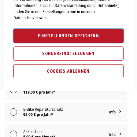
Informationen, auch zur Datenverarbeitung durch Drittanbieter,
IN DEN WARENKORB
finden Sie in den Einstellungen sowie in unseren
Datenschutzhinweis
PROBEFAHRT VEREINBAREN
EINSTELLUNGEN SPEICHERN
Vergleichsliste:
hinzufügen
|
ansehen
SONDEREINSTELLUNGEN
Produktanfrage stellen
Extra Schutz? Jetzt Tarife entdecken!
COOKIES ABLEHNEN
E-Bike Komplettschutz
Info
119,00 € pro Jahr*
E-Bike Reparaturschutz
Info
95,00 € pro Jahr*
Akkuschutz
Info
5,00 € pro Monat*