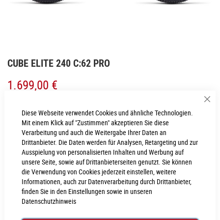
Zum
CUBE ELITE 240 C:62 PRO
Anfang
der
1.699,00 €
Bildgalerie
springen
Inkl. MwSt., nur Abholung möglich
Sch
Diese Webseite verwendet Cookies und ähnliche Technologien.
Mit einem Klick auf "Zustimmen" akzeptieren Sie diese
mtl.
141,58
€
(0% Finanzierungszeitraum 12 Monate)
Verarbeitung und auch die Weitergabe Ihrer Daten an
Drittanbieter. Die Daten werden für Analysen, Retargeting und zur
Ausspielung von personalisierten Inhalten und Werbung auf
LIEFERZEIT
unsere Seite, sowie auf Drittanbieterseiten genutzt. Sie können
im Onlineshop erfragen
die Verwendung von Cookies jederzeit einstellen, weitere
Informationen, auch zur Datenverarbeitung durch Drittanbieter,
Dieser Artikel ist nicht verfügbar.
finden Sie in den Einstellungen sowie in unseren
Für Anfragen zur Verfügbarkeit schreiben Sie uns gerne an
webshop@cube-
Datenschutzhinweis
store-neumarkt.de