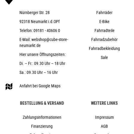
24"
Nürnberger Str. 28
Fahrräder
Cube
92318 Neumarkt i.d.OPf
E-Bike
2026
Telefon:
09181 - 40606 0
Fahrradteile
Cube
20-24", Fahrräder, Kinder & Jugend
E-Mail:
webshop@cube-store-
Fahrradzubehör
neumarkt.de
nein
Fahrradbekleidung
Hier unsere Öffnungszeiten:
2026
Sale
Diamant
Di. – Fr.: 09.30 Uhr – 18 Uhr
Scheibenbremse hydraulisch
Sa.: 09.30 Uhr – 16 Uhr
nein
Anfahrt bei Google Maps
Carbon
Kettenschaltung
BESTELLUNG & VERSAND
WEITERE LINKS
nein
nein
Zahlungsinformationen
Impressum
Finanzierung
AGB