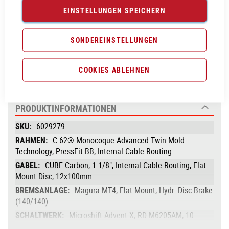
EINSTELLUNGEN SPEICHERN
Vergleichsliste:
hinzufügen
|
ansehen
SONDEREINSTELLUNGEN
Produktanfrage stellen
COOKIES ABLEHNEN
PRODUKTINFORMATIONEN
Produktinformationen
6029279
C:62® Monocoque Advanced Twin Mold
Technology, PressFit BB, Internal Cable Routing
CUBE Carbon, 1 1/8", Internal Cable Routing, Flat
Mount Disc, 12x100mm
Magura MT4, Flat Mount, Hydr. Disc Brake
(140/140)
Microshift Advent X, RD-M6205AM, 10-
Speed