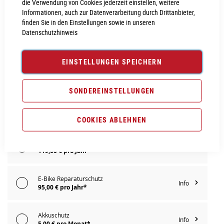
die Verwendung von Cookies jederzeit einstellen, weitere
IN DEN WARENKORB
Informationen, auch zur Datenverarbeitung durch Drittanbieter,
finden Sie in den Einstellungen sowie in unseren
Datenschutzhinweis
PROBEFAHRT VEREINBAREN
EINSTELLUNGEN SPEICHERN
Vergleichsliste:
hinzufügen
|
ansehen
SONDEREINSTELLUNGEN
Produktanfrage stellen
Extra Schutz? Jetzt Tarife entdecken!
COOKIES ABLEHNEN
E-Bike Komplettschutz
Info
119,00 € pro Jahr*
E-Bike Reparaturschutz
Info
95,00 € pro Jahr*
Akkuschutz
Info
5,00 € pro Monat*