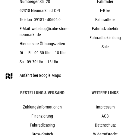
Nürnberger Str. 28
Fahrräder
CUBE Edge IC 2.0 Rear LED, 12V, DC
92318 Neumarkt i.d.OPf
E-Bike
ACID FM Pure Kickstand
Telefon:
09181 - 40606 0
Fahrradteile
SKS Chrom Shiny
E-Mail:
webshop@cube-store-
Fahrradzubehör
ACID Semi-Integrated Carrier, ACID RILink
neumarkt.de
Adapter Compatible
Fahrradbekleidung
Hier unsere Öffnungszeiten:
26,9 kg
Sale
Di. – Fr.: 09.30 Uhr – 18 Uhr
140 kg
metallicstone´n´grey
Sa.: 09.30 Uhr – 16 Uhr
Cube
Anfahrt bei Google Maps
2023
Cube
BESTELLUNG & VERSAND
WEITERE LINKS
City & Urban, Citybike, e-Bike
ja
Zahlungsinformationen
Impressum
2023
Finanzierung
AGB
Tiefeinstieg
Fahrradleasing
Datenschutz
Scheibenbremsen hydraulisch
Grow+Switch
Widerrufsrecht
ja