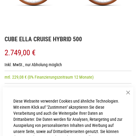
Zum
CUBE ELLA CRUISE HYBRID 500
Anfang
der
2.749,00 €
Bildgalerie
springen
Inkl. MwSt., nur Abholung möglich
mtl.
229,08
€
(0% Finanzierungszeitraum 12 Monate)
Sch
RAHMENHÖHE
Diese Webseite verwendet Cookies und ähnliche Technologien.
Mit einem Klick auf "Zustimmen" akzeptieren Sie diese
46 cm
50 cm
Verarbeitung und auch die Weitergabe Ihrer Daten an
Drittanbieter. Die Daten werden für Analysen, Retargeting und zur
54 cm
Ausspielung von personalisierten Inhalten und Werbung auf
unsere Seite, sowie auf Drittanbieterseiten genutzt. Sie können