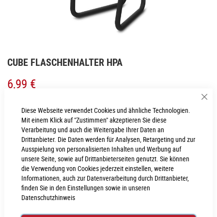
Zum
CUBE FLASCHENHALTER HPA
Anfang
der
6,99 €
Bildgalerie
springen
Sch
Inkl. MwSt., nur Abholung möglich
Diese Webseite verwendet Cookies und ähnliche Technologien.
Mit einem Klick auf "Zustimmen" akzeptieren Sie diese
Verarbeitung und auch die Weitergabe Ihrer Daten an
LIEFERZEIT
Drittanbieter. Die Daten werden für Analysen, Retargeting und zur
1 - 2 Werktage
Ausspielung von personalisierten Inhalten und Werbung auf
unsere Seite, sowie auf Drittanbieterseiten genutzt. Sie können
die Verwendung von Cookies jederzeit einstellen, weitere
IN DEN WARENKORB
Informationen, auch zur Datenverarbeitung durch Drittanbieter,
finden Sie in den Einstellungen sowie in unseren
Datenschutzhinweis
PROBEFAHRT VEREINBAREN