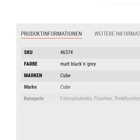
Zum
Anfang
der
PRODUKTINFORMATIONEN
WEITERE INFORMA
Bildgalerie
springen
Produktinformationen
SKU
46374
FARBE
matt black´n´grey
MARKEN
Cube
Marke
Cube
Kategorie
Fahrradzubehör, Flaschen, Trinkflasche