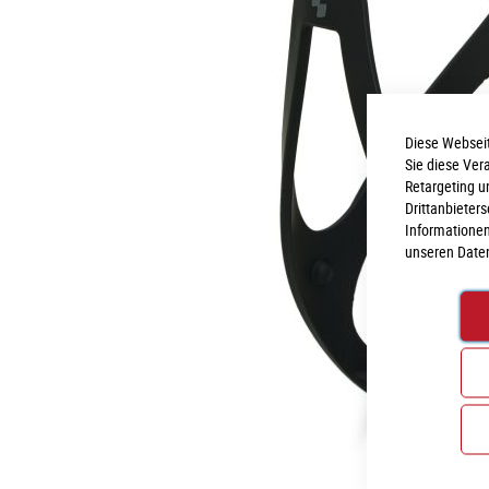
Diese Webseit
Sie diese Ver
Retargeting u
Drittanbieter
Informationen
unseren
Date