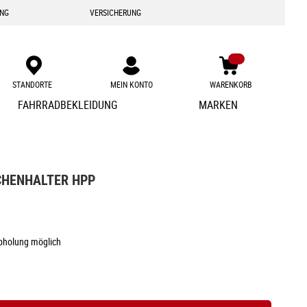
ING
VERSICHERUNG
STANDORTE
MEIN KONTO
WARENKORB
Zum
FAHRRADBEKLEIDUNG
MARKEN
Inhalt
springen
CHENHALTER HPP
Abholung möglich