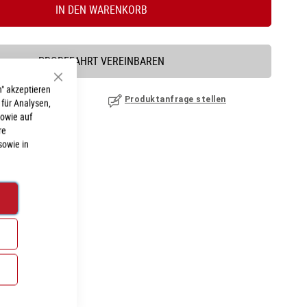
IN DEN WARENKORB
PROBEFAHRT VEREINBAREN
Schließen
" akzeptieren
nzufügen
|
ansehen
Produktanfrage stellen
 für Analysen,
sowie auf
re
sowie in