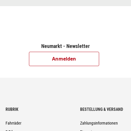
sc Brake (180/180)
2-Speed, Electronic Shifting System
rect Attach
Neumarkt - Newsletter
Anmelden
28/28 Spokes, 15x110mm / 12x148mm, Tubeless Ready
, 50-622
1.8mm
RUBRIK
BESTELLUNG & VERSAND
Fahrräder
Zahlungsinformationen