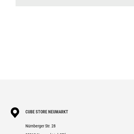
DISPLAY
Bosch Kiox 500
BREMSANLAGE
Shimano XT BR-M8100, Hydr. Di
SCHALTWERK
Shimano XT Di2 RD-M8260-SGS, 1
SCHALTHEBEL
Shimano XT Di2 SW-M8250-IR, Di
KURBELGARNITUR
ACID MTB Hybrid Carbon, 38T
KASSETTE
Shimano XT CS-M8100, 10-51T
KETTE
Shimano CN-M6100
LAUFRADSATZ
Newmen Phase 30 light/base, 
REIFEN
Schwalbe G-ONE Overland, PerfL
VORBAU
CUBE Performance Stem Pro, 3
CUBE STORE NEUMARKT
LENKER
CUBE Comfort Trail Bar, 700mm
Nürnberger Str. 28
GRIFFE
ACID Travel Comfort