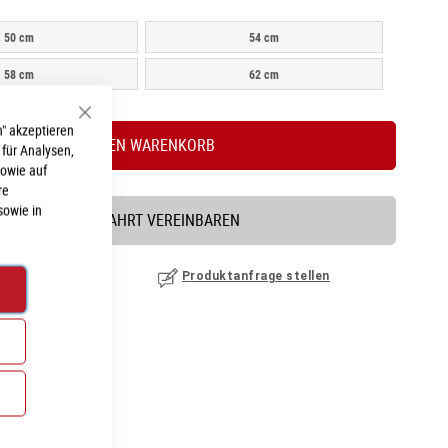
50 cm
54 cm
58 cm
62 cm
Schließen
" akzeptieren
IN DEN WARENKORB
 für Analysen,
sowie auf
re
sowie in
PROBEFAHRT VEREINBAREN
nzufügen
|
ansehen
Produktanfrage stellen