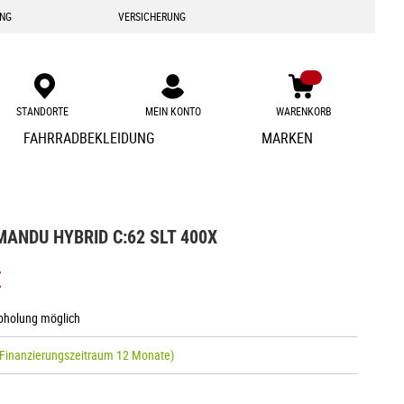
ING
VERSICHERUNG
STANDORTE
MEIN KONTO
WARENKORB
Zum
FAHRRADBEKLEIDUNG
MARKEN
Inhalt
springen
ANDU HYBRID C:62 SLT 400X
€
Abholung möglich
 Finanzierungszeitraum 12 Monate)