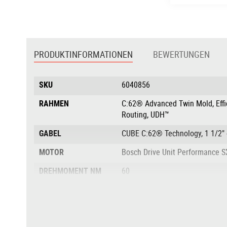
Zum
Anfang
der
PRODUKTINFORMATIONEN
BEWERTUNGEN
Bildgalerie
springen
Produktinformationen
SKU
6040856
RAHMEN
C:62® Advanced Twin Mold, Effic
Routing, UDH™
GABEL
CUBE C:62® Technology, 1 1/2" -
MOTOR
Bosch Drive Unit Performance 
DREHMOMENT NM
60
AKKU
Bosch CompactTube 400
AKKULEISTUNG IN
400
WH