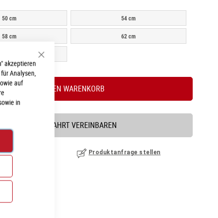
50 cm
54 cm
58 cm
62 cm
64 cm
Schließen
" akzeptieren
 für Analysen,
sowie auf
IN DEN WARENKORB
re
sowie in
PROBEFAHRT VEREINBAREN
nzufügen
|
ansehen
Produktanfrage stellen