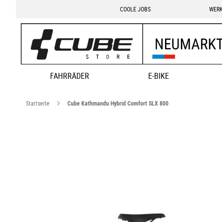
COOLE JOBS
WERK
FAHRRÄDER
E-BIKE
Startseite
Cube Kathmandu Hybrid Comfort SLX 800
Zum
Ende
der
Bildgalerie
springen