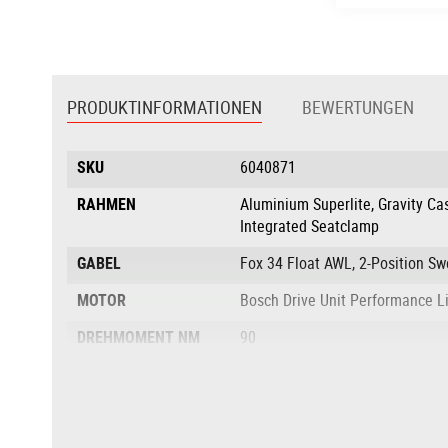
Zum
Anfang
der
PRODUKTINFORMATIONEN
BEWERTUNGEN
Bildgalerie
springen
Produktinformationen
SKU
6040871
RAHMEN
Aluminium Superlite, Gravity Cas
Integrated Seatclamp
GABEL
Fox 34 Float AWL, 2-Position S
MOTOR
Bosch Drive Unit Performance 
DREHMOMENT NM
90
AKKU
Bosch PowerTube 800
AKKULEISTUNG IN
800
WH