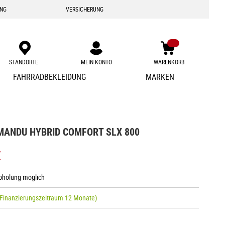
ING
VERSICHERUNG
STANDORTE
MEIN KONTO
WARENKORB
Zum
FAHRRADBEKLEIDUNG
MARKEN
Inhalt
springen
MANDU HYBRID COMFORT SLX 800
€
Abholung möglich
 Finanzierungszeitraum 12 Monate)