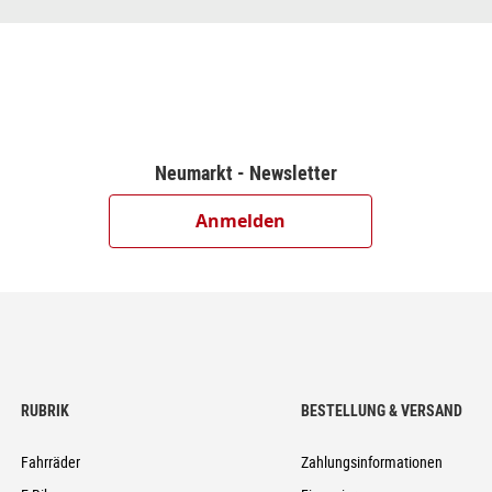
sc Brake (180/180)
T
Neumarkt - Newsletter
Anmelden
0%, 6-Bolt, 135mm
ss Ready
uper Race, V-Guard, 55-622
, Adjustable
RUBRIK
BESTELLUNG & VERSAND
0mm
Fahrräder
Zahlungsinformationen