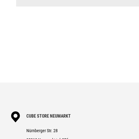
DISPLAY
Bosch Kiox 500
BREMSANLAGE
Shimano XT BR-M8120, Hydr. Di
KURBELGARNITUR
ACID MTB Hybrid Pro, 50T
KASSETTE
Gates Rear Sprocket E9 CDX, 24
RIEMEN
Gates CDX, 128T
VORDERRAD NABE
ACID SLX, 15mm, Boost, 6-Bolt
HINTERRAD NABE
Enviolo Trekking Automatiq, 38
FELGEN
ACID SLX 25, 32H, Disc, Tubele
REIFEN
Schwalbe Marathon Efficiency, S
VORBAU
CUBE Comfort Stem Pro, 31.8mm
CUBE STORE NEUMARKT
LENKER
CUBE Comfort Trail Bar HD, 70
Nürnberger Str. 28
GRIFFE
ACID Travel Comfort Gripshift