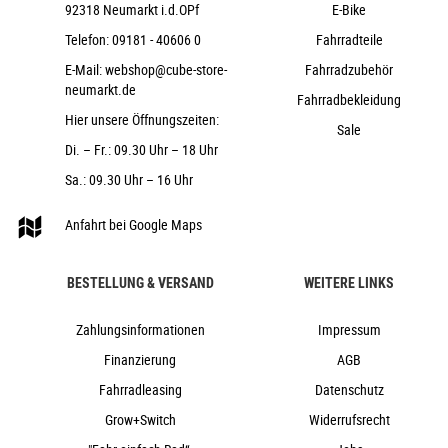
92318 Neumarkt i.d.OPf
E-Bike
ACID Travel Comfort
Telefon:
09181 - 40606 0
Fahrradteile
ACROS AZF-1035, ICR (Integrated Cable
Routing), Top Zero-Stack 1 1/2" (ZS 56mm), Bottom Zero-
E-Mail:
webshop@cube-store-
Fahrradzubehör
neumarkt.de
Stack 1 1/2" (ZS 56mm), HIC
Fahrradbekleidung
ACID PP MTB
Hier unsere Öffnungszeiten:
Sale
CUBE Suspension Seatpost HD, 31.6mm
Di. – Fr.: 09.30 Uhr – 18 Uhr
ACID Sequence Pro Plus
Sa.: 09.30 Uhr – 16 Uhr
ACID Front Light PRO-E 150 X-Connect,
12V, DC
Anfahrt bei Google Maps
ACID Mudguard Rear Light PRO-E, 12V, DC
ACID FM Pure Kickstand
BESTELLUNG & VERSAND
WEITERE LINKS
ACID 65 Integrated Carrier 3.0
Zahlungsinformationen
ACID Integrated Carrier 3.0, CUBE
Impressum
Adapter Compatible
Finanzierung
AGB
28,8 kg
Fahrradleasing
Datenschutz
160 kg
Grow+Switch
Widerrufsrecht
black´n´prism