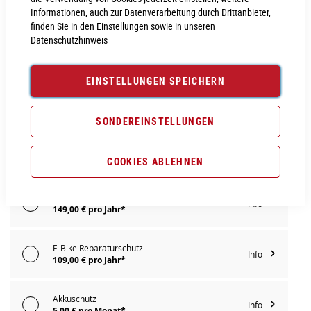
Informationen, auch zur Datenverarbeitung durch Drittanbieter,
IN DEN WARENKORB
finden Sie in den Einstellungen sowie in unseren
Datenschutzhinweis
PROBEFAHRT VEREINBAREN
EINSTELLUNGEN SPEICHERN
Vergleichsliste:
hinzufügen
|
ansehen
SONDEREINSTELLUNGEN
Produktanfrage stellen
Extra Schutz? Jetzt Tarife entdecken!
COOKIES ABLEHNEN
E-Bike Komplettschutz
Info
149,00 € pro Jahr*
E-Bike Reparaturschutz
Info
109,00 € pro Jahr*
Akkuschutz
Info
5,00 € pro Monat*