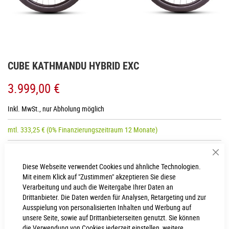
Zum
CUBE KATHMANDU HYBRID EXC
Anfang
der
3.999,00 €
Bildgalerie
springen
Inkl. MwSt., nur Abholung möglich
mtl.
333,25
€
(0% Finanzierungszeitraum 12 Monate)
Sch
RAHMENHÖHE
Diese Webseite verwendet Cookies und ähnliche Technologien.
Mit einem Klick auf "Zustimmen" akzeptieren Sie diese
Easy Entry 54 cm
Easy Entry 50 cm
Verarbeitung und auch die Weitergabe Ihrer Daten an
Drittanbieter. Die Daten werden für Analysen, Retargeting und zur
Easy Entry 46 cm
Ausspielung von personalisierten Inhalten und Werbung auf
unsere Seite, sowie auf Drittanbieterseiten genutzt. Sie können
die Verwendung von Cookies jederzeit einstellen, weitere