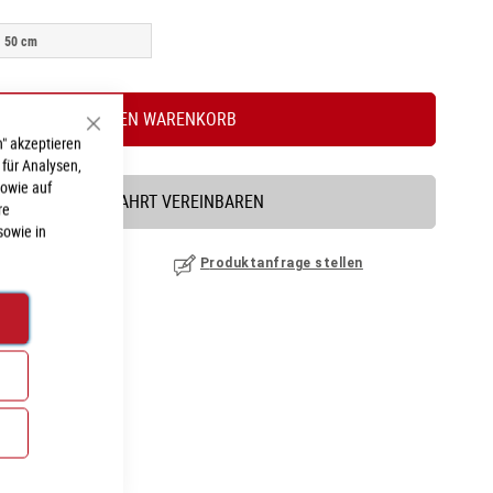
50 cm
IN DEN WARENKORB
Schließen
" akzeptieren
 für Analysen,
sowie auf
PROBEFAHRT VEREINBAREN
re
sowie in
nzufügen
|
ansehen
Produktanfrage stellen