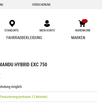
ING
VERSICHERUNG
STANDORTE
MEIN KONTO
WARENKORB
Zum
FAHRRADBEKLEIDUNG
MARKEN
Inhalt
springen
MANDU HYBRID EXC 750
€
Abholung möglich
 Finanzierungszeitraum 12 Monate)