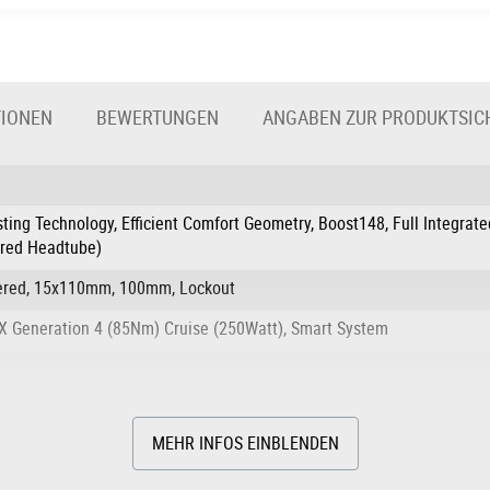
TIONEN
BEWERTUNGEN
ANGABEN ZUR PRODUKTSIC
ting Technology, Efficient Comfort Geometry, Boost148, Full Integrate
ered Headtube)
pered, 15x110mm, 100mm, Lockout
X Generation 4 (85Nm) Cruise (250Watt), Smart System
MEHR INFOS EINBLENDEN
 Disc Brake (180/180)
ShadowPlus, 12-Speed