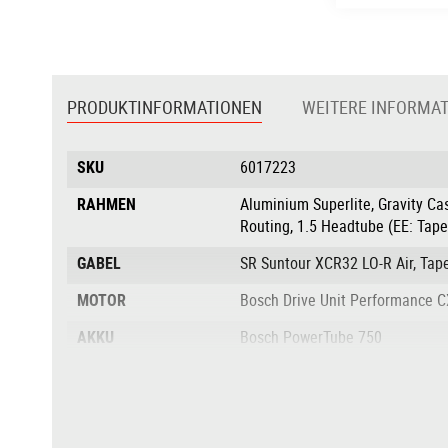
Zum
Anfang
der
PRODUKTINFORMATIONEN
WEITERE INFORMA
Bildgalerie
springen
Produktinformationen
SKU
6017223
RAHMEN
Aluminium Superlite, Gravity Cas
Routing, 1.5 Headtube (EE: Tap
GABEL
SR Suntour XCR32 LO-R Air, Ta
MOTOR
Bosch Drive Unit Performance C
AKKU
Bosch PowerTube 750
DISPLAY
Bosch Kiox 300
BREMSANLAGE
Shimano BR-MT420/MT410, Hydr.
SCHALTWERK
Shimano Deore RD-M6100-SGS, 