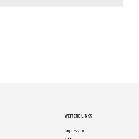
WEITERE LINKS
mm), Bottom Zero-Stack 1 1/2" (ZS 56mm) // EE: ACROS
Impressum