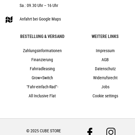
Sa.: 09.30 Uhr – 16 Uhr
ACID Mudguard Rear Light PRO-E, 12V, DC
ACID FM Pure Kickstand
Anfahrt bei Google Maps
ACID 65 Integrated Carrier 3.0
ACID Integrated Carrier 3.0, CUBE
Adapter Compatible
BESTELLUNG & VERSAND
WEITERE LINKS
27,3 kg
Zahlungsinformationen
Impressum
140 kg
Finanzierung
AGB
blue´n´black
Fahrradleasing
Datenschutz
Cube
2023
Grow+Switch
Widerrufsrecht
Cube
"Fahr-einfach-Rad“-
Jobs
e-Bike, Trekking, Trekkingbike
All Inclusive Flat
Cookie settings
ja
2023
Trapez
Scheibenbremsen hydraulisch
© 2025 CUBE STORE
ja