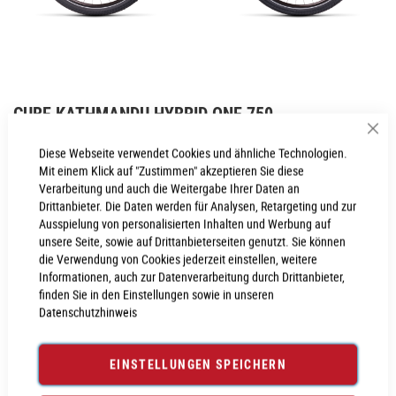
Zum
CUBE KATHMANDU HYBRID ONE 750
Anfang
der
Sch
Inkl. MwSt., nur Abholung möglich
Diese Webseite verwendet Cookies und ähnliche Technologien.
Bildgalerie
Mit einem Klick auf "Zustimmen" akzeptieren Sie diese
springen
Verarbeitung und auch die Weitergabe Ihrer Daten an
Drittanbieter. Die Daten werden für Analysen, Retargeting und zur
PROBEFAHRT VEREINBAREN
Ausspielung von personalisierten Inhalten und Werbung auf
unsere Seite, sowie auf Drittanbieterseiten genutzt. Sie können
die Verwendung von Cookies jederzeit einstellen, weitere
Produktanfrage stellen
Informationen, auch zur Datenverarbeitung durch Drittanbieter,
finden Sie in den Einstellungen sowie in unseren
Datenschutzhinweis
PRODUKTINFORMATIONEN
EINSTELLUNGEN SPEICHERN
Produktinformationen
6023051