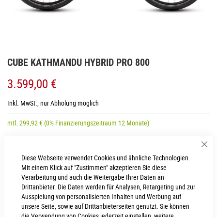
Zum
CUBE KATHMANDU HYBRID PRO 800
Anfang
der
3.599,00 €
Bildgalerie
springen
Inkl. MwSt., nur Abholung möglich
mtl.
299,92
€
(0% Finanzierungszeitraum 12 Monate)
Sch
RAHMENHÖHE
Diese Webseite verwendet Cookies und ähnliche Technologien.
Mit einem Klick auf "Zustimmen" akzeptieren Sie diese
Trapeze 46 cm
Trapeze 58 cm
Verarbeitung und auch die Weitergabe Ihrer Daten an
Drittanbieter. Die Daten werden für Analysen, Retargeting und zur
Trapeze 50 cm
Trapeze 54 cm
Ausspielung von personalisierten Inhalten und Werbung auf
unsere Seite, sowie auf Drittanbieterseiten genutzt. Sie können
die Verwendung von Cookies jederzeit einstellen, weitere