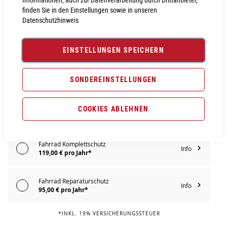
IN DEN WARENKORB
finden Sie in den Einstellungen sowie in unseren
Datenschutzhinweis
PROBEFAHRT VEREINBAREN
EINSTELLUNGEN SPEICHERN
Vergleichsliste:
hinzufügen
|
ansehen
SONDEREINSTELLUNGEN
Produktanfrage stellen
Extra Schutz? Jetzt Tarife entdecken!
COOKIES ABLEHNEN
Fahrrad Komplettschutz
Info
119,00 € pro Jahr*
Fahrrad Reparaturschutz
Info
95,00 € pro Jahr*
*INKL. 19% VERSICHERUNGSSTEUER