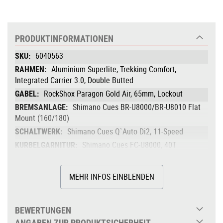
PRODUKTINFORMATIONEN
Produktinformationen
6040563
Aluminium Superlite, Trekking Comfort,
Integrated Carrier 3.0, Double Butted
RockShox Paragon Gold Air, 65mm, Lockout
Shimano Cues BR-U8000/BR-U8010 Flat
Mount (160/180)
Shimano Cues Q`Auto Di2, 11-Speed
Shimano Cues FC-U8000, 40T
KMC xGlide
ACID PL-8, 32H, QR, Centerlock
MEHR INFOS EINBLENDEN
Shimano Cues Q`Auto Di2, 32H,
Centerlock
BEWERTUNGEN
ACID EX25, 32H, Disc, Tubeless Ready
ANGABEN ZUR PRODUKTSICHERHEIT