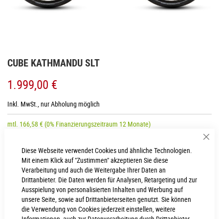
Zum
CUBE KATHMANDU SLT
Anfang
der
1.999,00 €
Bildgalerie
springen
Inkl. MwSt., nur Abholung möglich
mtl.
166,58
€
(0% Finanzierungszeitraum 12 Monate)
Sch
Diese Webseite verwendet Cookies und ähnliche Technologien.
RAHMENHÖHE
Mit einem Klick auf "Zustimmen" akzeptieren Sie diese
Verarbeitung und auch die Weitergabe Ihrer Daten an
50 cm
54 cm
Drittanbieter. Die Daten werden für Analysen, Retargeting und zur
Ausspielung von personalisierten Inhalten und Werbung auf
58 cm
unsere Seite, sowie auf Drittanbieterseiten genutzt. Sie können
die Verwendung von Cookies jederzeit einstellen, weitere
Informationen, auch zur Datenverarbeitung durch Drittanbieter,