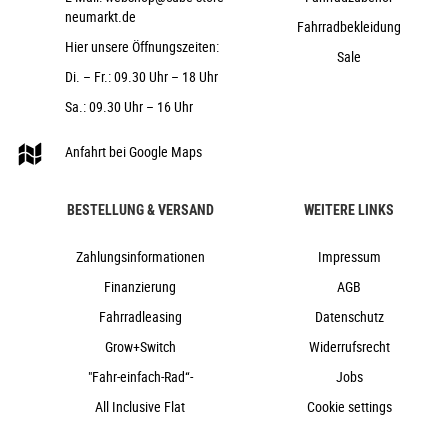
Cube
neumarkt.de
Fahrradbekleidung
2026
Hier unsere Öffnungszeiten:
Sale
Cube
Di. – Fr.: 09.30 Uhr – 18 Uhr
Fahrräder, Trekking, Trekkingbike
Sa.: 09.30 Uhr – 16 Uhr
ja
2026
Anfahrt bei Google Maps
Diamant
Scheibenbremse hydraulisch
BESTELLUNG & VERSAND
WEITERE LINKS
ja
Aluminium
Zahlungsinformationen
Impressum
Kettenschaltung elektronisch
Finanzierung
AGB
ja
Fahrradleasing
Datenschutz
ja
Grow+Switch
Widerrufsrecht
"Fahr-einfach-Rad“-
Jobs
All Inclusive Flat
Cookie settings