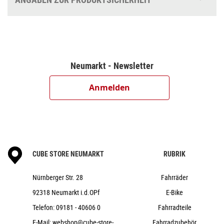
Schwalbe Marathon Mondial, Pro Evolution, 47-622
CUBE Performance Stem SLX, 31.8mm
CUBE Comfort Trail Bar, 680mm
ACID Travel Comfort
VP Integrated, Top 1 1/8", Bottom 1 1/2"
Neumarkt - Newsletter
ACID PP Trekking
CUBE Performance Post, 27.2mm
Anmelden
ACID Sequence Pro 170
CUBE IQ-XS-Friendly N Plus
ACID Mudguard Rear Light PRO-D, 6V, AC
ACID FM Pure Kickstand
ACID 56 Integrated Carrier 3.0
CUBE STORE NEUMARKT
RUBRIK
ACID Integrated Carrier 3.0, CUBE
Adapter Compatible
Nürnberger Str. 28
Fahrräder
15,5 kg
92318 Neumarkt i.d.OPf
E-Bike
140 kg
Telefon:
09181 - 40606 0
Fahrradteile
duskwood´n´goblin
E-Mail:
webshop@cube-store-
Fahrradzubehör