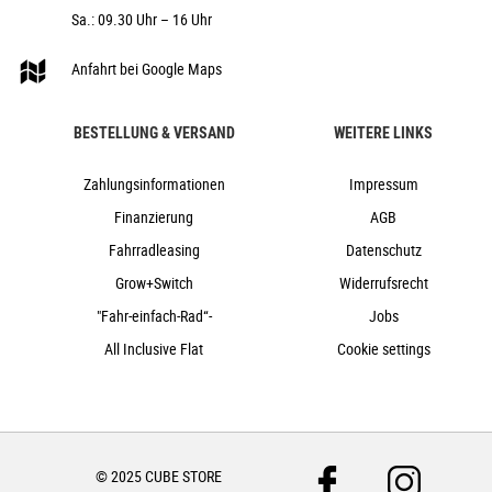
Sa.: 09.30 Uhr – 16 Uhr
Cube
Fahrräder, Rennrad
Anfahrt bei Google Maps
nein
2023
BESTELLUNG & VERSAND
WEITERE LINKS
Diamant
Scheibenbremsen hydraulisch
Zahlungsinformationen
Impressum
nein
Finanzierung
AGB
Herren
Fahrradleasing
Datenschutz
Carbon
Grow+Switch
Widerrufsrecht
Kettenschaltung
"Fahr-einfach-Rad“-
Jobs
nein
nein
All Inclusive Flat
Cookie settings
© 2025 CUBE STORE