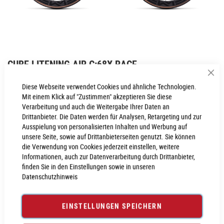
Zum
CUBE LITENING AIR C:68X RACE
Anfang
der
Sch
Inkl. MwSt., nur Abholung möglich
Diese Webseite verwendet Cookies und ähnliche Technologien.
Bildgalerie
Mit einem Klick auf "Zustimmen" akzeptieren Sie diese
springen
Verarbeitung und auch die Weitergabe Ihrer Daten an
Drittanbieter. Die Daten werden für Analysen, Retargeting und zur
PROBEFAHRT VEREINBAREN
Ausspielung von personalisierten Inhalten und Werbung auf
unsere Seite, sowie auf Drittanbieterseiten genutzt. Sie können
die Verwendung von Cookies jederzeit einstellen, weitere
Produktanfrage stellen
Informationen, auch zur Datenverarbeitung durch Drittanbieter,
finden Sie in den Einstellungen sowie in unseren
Datenschutzhinweis
PRODUKTINFORMATIONEN
EINSTELLUNGEN SPEICHERN
Produktinformationen
6022464