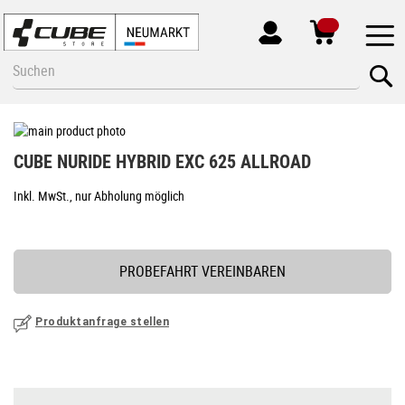
MEIN
KONTO
Zum
Se
Inhalt
springen
Zum
Ende
Zum
CUBE NURIDE HYBRID EXC 625 ALLROAD
der
Anfang
Bildgalerie
der
Inkl. MwSt., nur Abholung möglich
springen
Bildgalerie
springen
PROBEFAHRT VEREINBAREN
Produktanfrage stellen