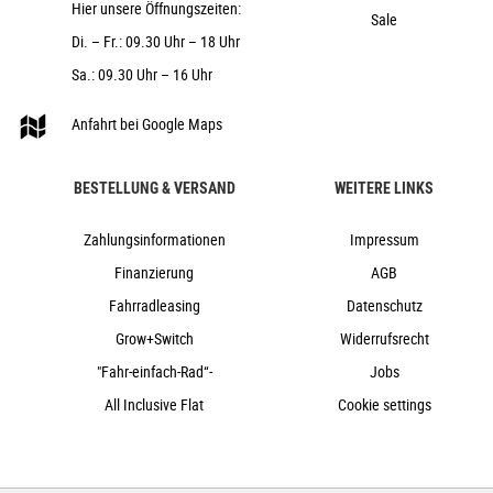
44mm), Bottom Zero-Stack 1 1/2" (ZS 56mm)
Hier unsere Öffnungszeiten:
Sale
ACID PP Trekking
Di. – Fr.: 09.30 Uhr – 18 Uhr
CUBE Suspension Seatpost HD, 30.9mm
Sa.: 09.30 Uhr – 16 Uhr
Natural Fit Sequence Comfort
CUBE Shiny 50 Lux, 12V, DC
Anfahrt bei Google Maps
ACID Mudguard Rear Light PRO-E, 12V, DC
ACID FM Pure Kickstand
BESTELLUNG & VERSAND
WEITERE LINKS
ACID 65 BB-Mount
24,7 kg
Zahlungsinformationen
Impressum
150 kg
Finanzierung
AGB
polarsilver´n´black
Fahrradleasing
Datenschutz
Cube
Grow+Switch
Widerrufsrecht
2023
"Fahr-einfach-Rad“-
Jobs
Cube
All Inclusive Flat
Cookie settings
Crossbike, e-Bike, Trekking
ja
2023