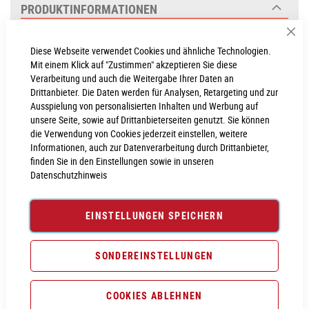
PRODUKTINFORMATIONEN
Produktinformationen
6023033
Sch
Diese Webseite verwendet Cookies und ähnliche Technologien.
Aluminium Superlite, Gravity Casting Technology,
Mit einem Klick auf "Zustimmen" akzeptieren Sie diese
Agile Comfort Geometry, Full Integrated Battery, Boost 148,
Verarbeitung und auch die Weitergabe Ihrer Daten an
Advanced Internal Cable Routing, 1.5 Headtube (EE:
Drittanbieter. Die Daten werden für Analysen, Retargeting und zur
Tapered Headtube)
Ausspielung von personalisierten Inhalten und Werbung auf
X-Fusion MIG32 Air, Tapered, 15x110mm, 100mm,
unsere Seite, sowie auf Drittanbieterseiten genutzt. Sie können
Lockout
die Verwendung von Cookies jederzeit einstellen, weitere
Informationen, auch zur Datenverarbeitung durch Drittanbieter,
Bosch Drive Unit Performance CX Generation 4
finden Sie in den Einstellungen sowie in unseren
(85Nm) Cruise (250Watt), Smart System
Datenschutzhinweis
85
MEHR INFOS EINBLENDEN
Bosch PowerTube 625
EINSTELLUNGEN SPEICHERN
625
Bosch Kiox 300
WEITERE INFORMATIONEN
SONDEREINSTELLUNGEN
Shimano BR-MT420/MT410, Hydr. Disc
BEWERTUNGEN
Brake (180)
ANGABEN ZUR PRODUKTSICHERHEIT
Shimano Deore RD-M6100-SGS,
COOKIES ABLEHNEN
ShadowPlus, 12-Speed