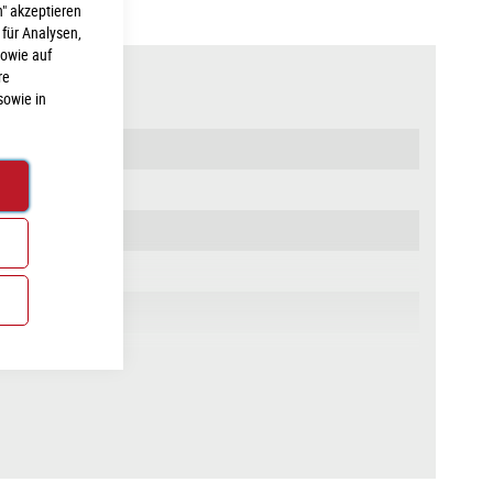
Schließen
" akzeptieren
 für Analysen,
sowie auf
re
HERHEIT
sowie in
 1.5 Headtube