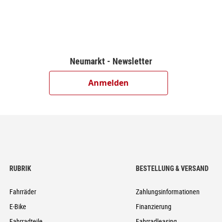
Brake (180/180)
d
 170mm)
Neumarkt - Newsletter
Anmelden
ock
ock
ubeless Ready
K-Guard, 55-622
1.8mm
RUBRIK
BESTELLUNG & VERSAND
Fahrräder
Zahlungsinformationen
E-Bike
Finanzierung
 1 1/2" (ZS 56mm), Bottom Zero-Stack 1 1/2" (ZS 56mm)
Fahrradteile
Fahrradleasing