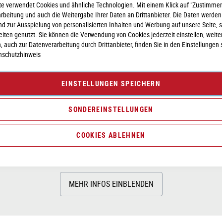
e verwendet Cookies und ähnliche Technologien. Mit einem Klick auf "Zustimmen
arbeitung und auch die Weitergabe Ihrer Daten an Drittanbieter. Die Daten werden
nd zur Ausspielung von personalisierten Inhalten und Werbung auf unsere Seite, 
seiten genutzt. Sie können die Verwendung von Cookies jederzeit einstellen, weite
TIONEN
BEWERTUNGEN
ANGABEN ZUR PRODUKTSIC
, auch zur Datenverarbeitung durch Drittanbieter, finden Sie in den Einstellungen 
nschutzhinweis
ting Technology, Efficient Comfort Geometry, Full Integrated Battery,
EINSTELLUNGEN SPEICHERN
SONDEREINSTELLUNGEN
eneration 3 (75Nm) Cruise (250Watt), Smart System
COOKIES ABLEHNEN
MEHR INFOS EINBLENDEN