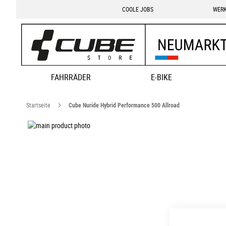
COOLE JOBS
WERK
FAHRRÄDER
E-BIKE
Startseite
Cube Nuride Hybrid Performance 500 Allroad
Zum
Ende
Zum
der
Anfang
Bildgalerie
der
springen
Bildgalerie
springen