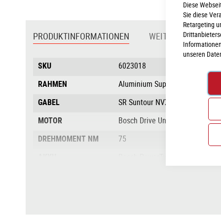
Diese Webseit
Sie diese Ver
Retargeting u
Drittanbieter
PRODUKTINFORMATIONEN
WEITERE INFORMA
Informationen
unseren
Date
Produktinformationen
SKU
6023018
RAHMEN
Aluminium Superlite, Gravity Cas
GABEL
SR Suntour NVX30 Coil, 63mm
MOTOR
Bosch Drive Unit Performance G
DREHMOMENT NM
75
AKKU
Bosch PowerTube 500
AKKULEISTUNG IN
500
WH
DISPLAY
Bosch LED Remote