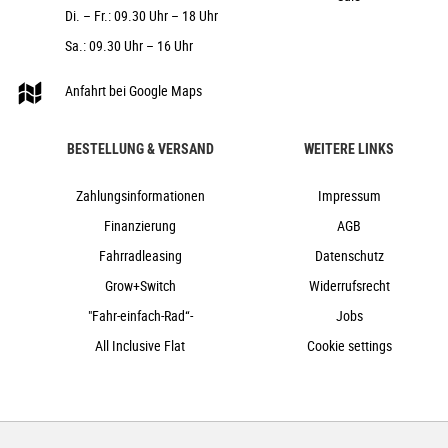
Di. – Fr.: 09.30 Uhr – 18 Uhr
25,4 kg
140 kg
Sa.: 09.30 Uhr – 16 Uhr
metalblue´n´red
Anfahrt bei Google Maps
Cube
2023
BESTELLUNG & VERSAND
WEITERE LINKS
Cube
Crossbike, e-Bike, Trekking
Zahlungsinformationen
Impressum
ja
Finanzierung
AGB
2023
Fahrradleasing
Datenschutz
Trapez
Grow+Switch
Widerrufsrecht
Scheibenbremsen hydraulisch
nein
"Fahr-einfach-Rad“-
Jobs
Damen
All Inclusive Flat
Cookie settings
Aluminium
Kettenschaltung
ja