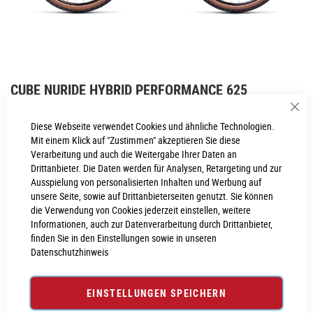
Zum
CUBE NURIDE HYBRID PERFORMANCE 625
Anfang
ALLROAD
der
Sch
Bildgalerie
Diese Webseite verwendet Cookies und ähnliche Technologien.
springen
Inkl. MwSt., nur Abholung möglich
Mit einem Klick auf "Zustimmen" akzeptieren Sie diese
Verarbeitung und auch die Weitergabe Ihrer Daten an
Drittanbieter. Die Daten werden für Analysen, Retargeting und zur
Ausspielung von personalisierten Inhalten und Werbung auf
PROBEFAHRT VEREINBAREN
unsere Seite, sowie auf Drittanbieterseiten genutzt. Sie können
die Verwendung von Cookies jederzeit einstellen, weitere
Informationen, auch zur Datenverarbeitung durch Drittanbieter,
Produktanfrage stellen
finden Sie in den Einstellungen sowie in unseren
Datenschutzhinweis
EINSTELLUNGEN SPEICHERN
PRODUKTINFORMATIONEN