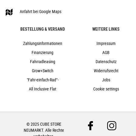
ACID Mudguard Rear Light PRO-E, 12V, DC
Anfahrt bei Google Maps
ACID FM Pure Kickstand
ACID 65 BB-Mount
BESTELLUNG & VERSAND
WEITERE LINKS
24,5 kg
140 kg
Zahlungsinformationen
Impressum
black´n´metal
Finanzierung
AGB
Cube
Fahrradleasing
Datenschutz
2024
Grow+Switch
Widerrufsrecht
Cube
Crossbike, e-Bike, Trekking
"Fahr-einfach-Rad“-
Jobs
ja
All Inclusive Flat
Cookie settings
2024
Diamant
Scheibenbremsen hydraulisch
nein
© 2025 CUBE STORE
Aluminium
NEUMARKT. Alle Rechte