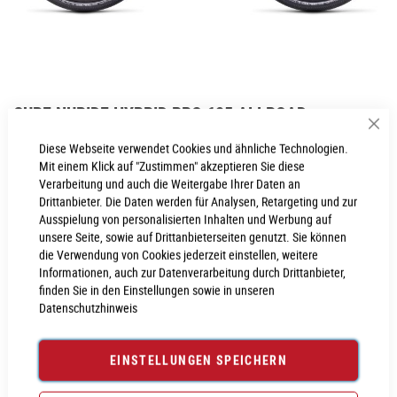
Zum
CUBE NURIDE HYBRID PRO 625 ALLROAD
Anfang
Sch
der
Inkl. MwSt., nur Abholung möglich
Diese Webseite verwendet Cookies und ähnliche Technologien.
Bildgalerie
Mit einem Klick auf "Zustimmen" akzeptieren Sie diese
springen
Verarbeitung und auch die Weitergabe Ihrer Daten an
Drittanbieter. Die Daten werden für Analysen, Retargeting und zur
Ausspielung von personalisierten Inhalten und Werbung auf
PROBEFAHRT VEREINBAREN
unsere Seite, sowie auf Drittanbieterseiten genutzt. Sie können
die Verwendung von Cookies jederzeit einstellen, weitere
Informationen, auch zur Datenverarbeitung durch Drittanbieter,
Produktanfrage stellen
finden Sie in den Einstellungen sowie in unseren
Datenschutzhinweis
EINSTELLUNGEN SPEICHERN
PRODUKTINFORMATIONEN
Produktinformationen
6029699