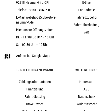
Routing), Top Zero-Stack 1 1/2" (ZS 56mm), Bottom Zero-
92318 Neumarkt i.d.OPf
E-Bike
Stack 1 1/2" (ZS 56mm), HIC
Telefon:
09181 - 40606 0
Fahrradteile
ACID PP Trekking
E-Mail:
webshop@cube-store-
Fahrradzubehör
CUBE Dropper Post, Handlebar Lever,
neumarkt.de
Internal Cable Routing, 31.6mm
Fahrradbekleidung
Hier unsere Öffnungszeiten:
ACID Sequence 180
Sale
Di. – Fr.: 09.30 Uhr – 18 Uhr
ACID Front Light PRO-E 60 X-Connect,
12V, DC
Sa.: 09.30 Uhr – 16 Uhr
ACID Mudguard Rear Light PRO-E, 12V, DC
Anfahrt bei Google Maps
ACID FM Pure Kickstand
ACID 57 SIC 2.0
ACID SIC 2.0 RILink
BESTELLUNG & VERSAND
WEITERE LINKS
26,8 kg
Zahlungsinformationen
Impressum
140 kg
Finanzierung
AGB
chilli´n´black
Cube
Fahrradleasing
Datenschutz
2026
Grow+Switch
Widerrufsrecht
Cube