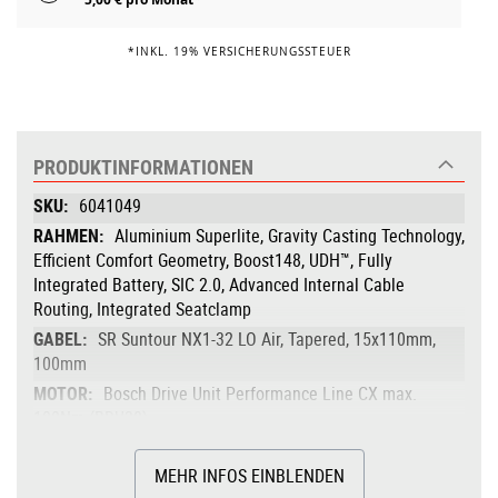
*INKL. 19% VERSICHERUNGSSTEUER
PRODUKTINFORMATIONEN
Produktinformationen
6041049
Aluminium Superlite, Gravity Casting Technology,
Efficient Comfort Geometry, Boost148, UDH™, Fully
Integrated Battery, SIC 2.0, Advanced Internal Cable
Routing, Integrated Seatclamp
SR Suntour NX1-32 LO Air, Tapered, 15x110mm,
100mm
Bosch Drive Unit Performance Line CX max.
100Nm (BDU38)
100
MEHR INFOS EINBLENDEN
Bosch PowerTube 800