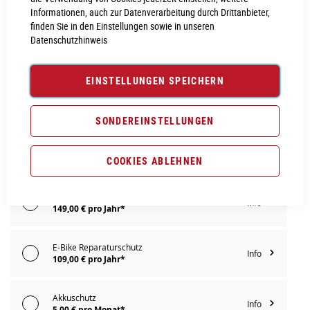
Informationen, auch zur Datenverarbeitung durch Drittanbieter,
IN DEN WARENKORB
finden Sie in den Einstellungen sowie in unseren
Datenschutzhinweis
PROBEFAHRT VEREINBAREN
EINSTELLUNGEN SPEICHERN
Vergleichsliste:
hinzufügen
|
ansehen
SONDEREINSTELLUNGEN
Produktanfrage stellen
Extra Schutz? Jetzt Tarife entdecken!
COOKIES ABLEHNEN
E-Bike Komplettschutz
Info
149,00 € pro Jahr*
E-Bike Reparaturschutz
Info
109,00 € pro Jahr*
Akkuschutz
Info
5,00 € pro Monat*