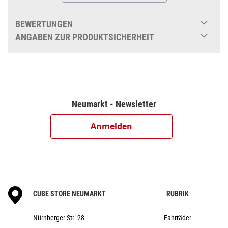
800
Bosch Purion 200 with Integrated Display
BEWERTUNGEN
Shimano BR-MT200, Hydr. Disc Brake
ANGABEN ZUR PRODUKTSICHERHEIT
(180/180)
Shimano XT RD-M8100-SGS, ShadowPlus,
12-Speed
Shimano Deore SL-M6100
ACID MTB Hybrid Pro, 38T
Neumarkt - Newsletter
Shimano Deore CS-M6100, 10-51T
KMC e12
Anmelden
ACID SLX 25, 32/32 Spokes,
15x110mm/12x148mm, Tubeless Ready
Schwalbe Smart Sam, ActiveL, 57-622
CUBE Performance Stem Pro, 31.8mm
CUBE Comfort Trail Bar, 720mm
CUBE STORE NEUMARKT
RUBRIK
ACID Hybrid Tour
ACROS AZF-1035, ICR (Integrated Cable
Nürnberger Str. 28
Fahrräder