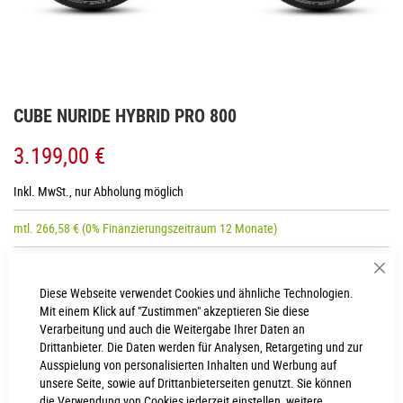
Zum
CUBE NURIDE HYBRID PRO 800
Anfang
der
3.199,00 €
Bildgalerie
springen
Inkl. MwSt., nur Abholung möglich
mtl.
266,58
€
(0% Finanzierungszeitraum 12 Monate)
Sch
RAHMENHÖHE
Diese Webseite verwendet Cookies und ähnliche Technologien.
Mit einem Klick auf "Zustimmen" akzeptieren Sie diese
Trapeze 58 cm
Trapeze 54 cm
Verarbeitung und auch die Weitergabe Ihrer Daten an
Drittanbieter. Die Daten werden für Analysen, Retargeting und zur
Trapeze 50 cm
Trapeze 46 cm
Ausspielung von personalisierten Inhalten und Werbung auf
unsere Seite, sowie auf Drittanbieterseiten genutzt. Sie können
die Verwendung von Cookies jederzeit einstellen, weitere