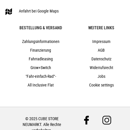
ACID Front Light PRO-E 110, 5-16V, DC
ACID Mudguard Rear Light PRO-E, 12V, DC
Anfahrt bei Google Maps
ACID FM Pure Kickstand
ACID 65 BB-Mount
BESTELLUNG & VERSAND
WEITERE LINKS
24,8 kg
160 kg
Zahlungsinformationen
Impressum
grey´n´metal
Finanzierung
AGB
Cube
Fahrradleasing
Datenschutz
2024
Grow+Switch
Widerrufsrecht
Cube
"Fahr-einfach-Rad“-
Jobs
Crossbike, e-Bike, Trekking
All Inclusive Flat
Cookie settings
ja
2024
Diamant
Scheibenbremsen hydraulisch
nein
© 2025 CUBE STORE
NEUMARKT. Alle Rechte
Aluminium