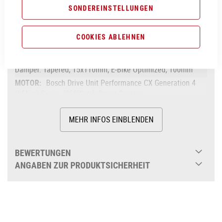
SONDEREINSTELLUNGEN
Aluminium Superlite, Gravity Casting Technology,
Agile Comfort Geometry, Fully Integrated Battery, Boost 148,
Advanced Internal Cable Routing, 1.5 Headtube (EE:
COOKIES ABLEHNEN
Tapered Headtube)
Fox 34 Float AWL, 2-Position Sweep-Adjust RAIL
Damper. Tapered, 15x110mm, E-Bike Optimized, 100mm
Bosch Drive Unit Performance CX Generation 4
(85Nm) Cruise (250Watt), Smart System
85Nm
MEHR INFOS EINBLENDEN
Bosch PowerTube 750
über 625Wh
Bosch Kiox 300
BEWERTUNGEN
Shimano XT BR-M8120, Hydr. Disc Brake
ANGABEN ZUR PRODUKTSICHERHEIT
(203/203)
Shimano XT RD-M8100-SGS, ShadowPlus,
12-Speed
ACID E-Crank, 38T, 175mm (EE:
170mm)