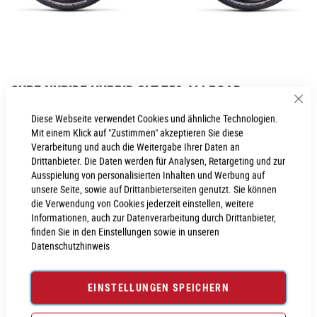
Zum
CUBE NURIDE HYBRID SLT 750 ALLROAD
Anfang
Sch
der
Inkl. MwSt., nur Abholung möglich
Diese Webseite verwendet Cookies und ähnliche Technologien.
Bildgalerie
Mit einem Klick auf "Zustimmen" akzeptieren Sie diese
springen
Verarbeitung und auch die Weitergabe Ihrer Daten an
Drittanbieter. Die Daten werden für Analysen, Retargeting und zur
Ausspielung von personalisierten Inhalten und Werbung auf
PROBEFAHRT VEREINBAREN
unsere Seite, sowie auf Drittanbieterseiten genutzt. Sie können
die Verwendung von Cookies jederzeit einstellen, weitere
Informationen, auch zur Datenverarbeitung durch Drittanbieter,
Produktanfrage stellen
finden Sie in den Einstellungen sowie in unseren
Datenschutzhinweis
EINSTELLUNGEN SPEICHERN
PRODUKTINFORMATIONEN
Produktinformationen
6029713