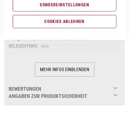
SONDEREINSTELLUNGEN
liquidred´n´red
Cube
COOKIES ABLEHNEN
2023
Cube
Cyclocross, Fahrräder, Rennrad
nein
2023
Diamant
MEHR INFOS EINBLENDEN
nein
Herren
Carbon
BEWERTUNGEN
nein
ANGABEN ZUR PRODUKTSICHERHEIT
nein