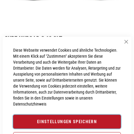
Zum
CUBE NUROAD C:62 SLT
Anfang
Sch
der
Inkl. MwSt., nur Abholung möglich
Diese Webseite verwendet Cookies und ähnliche Technologien.
Bildgalerie
Mit einem Klick auf "Zustimmen" akzeptieren Sie diese
springen
Verarbeitung und auch die Weitergabe Ihrer Daten an
Drittanbieter. Die Daten werden für Analysen, Retargeting und zur
Ausspielung von personalisierten Inhalten und Werbung auf
PROBEFAHRT VEREINBAREN
unsere Seite, sowie auf Drittanbieterseiten genutzt. Sie können
die Verwendung von Cookies jederzeit einstellen, weitere
Informationen, auch zur Datenverarbeitung durch Drittanbieter,
Produktanfrage stellen
finden Sie in den Einstellungen sowie in unseren
Datenschutzhinweis
EINSTELLUNGEN SPEICHERN
PRODUKTINFORMATIONEN
Produktinformationen
6022449