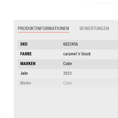
Zum
Anfang
der
PRODUKTINFORMATIONEN
BEWERTUNGEN
Bildgalerie
springen
Produktinformationen
SKU
6022456
FARBE
caramel´n´black
MARKEN
Cube
Jahr
2023
Marke
Cube
Kategorie
Cyclocross, Fahrräder, Rennrad
BELEUCHTUNG
nein
MODELJAHR
2023