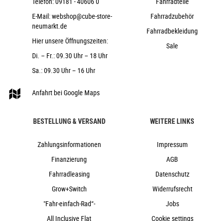
Telefon:
09181 - 40606 0
Fahrradteile
Newmen Advanced, Carbon, 27.2mm
E-Mail:
webshop@cube-store-
Fahrradzubehör
Natural Fit Nuance
neumarkt.de
Fahrradbekleidung
ACID Front Light PRO-E 110, 5-16V, DC
Hier unsere Öffnungszeiten:
ACID Mudguard Rear Light PRO-E, 12V, DC
Sale
Di. – Fr.: 09.30 Uhr – 18 Uhr
ACID FM Pure Kickstand
Sa.: 09.30 Uhr – 16 Uhr
ACID 60 BB-Mount
ACID Gravel
Anfahrt bei Google Maps
15,2 kg
121 kg
BESTELLUNG & VERSAND
WEITERE LINKS
carbon´n´glossy
Cube
Zahlungsinformationen
Impressum
2025
Finanzierung
AGB
Cube
Fahrradleasing
Datenschutz
e-Bike, Gravel, Rennrad
Grow+Switch
Widerrufsrecht
ja
"Fahr-einfach-Rad“-
Jobs
2025
All Inclusive Flat
Diamant
Cookie settings