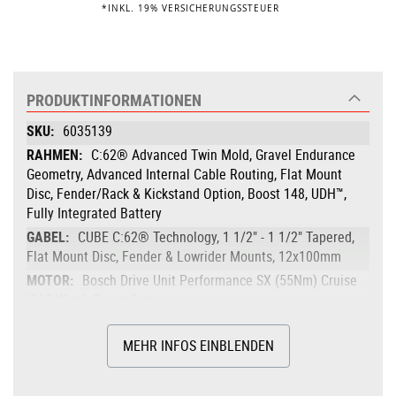
*INKL. 19% VERSICHERUNGSSTEUER
PRODUKTINFORMATIONEN
Produktinformationen
6035139
C:62® Advanced Twin Mold, Gravel Endurance
Geometry, Advanced Internal Cable Routing, Flat Mount
Disc, Fender/Rack & Kickstand Option, Boost 148, UDH™,
Fully Integrated Battery
CUBE C:62® Technology, 1 1/2" - 1 1/2" Tapered,
Flat Mount Disc, Fender & Lowrider Mounts, 12x100mm
Bosch Drive Unit Performance SX (55Nm) Cruise
(250 Watt), Smart System
55Nm
MEHR INFOS EINBLENDEN
Bosch CompactTube 400
bis 400Wh
Bosch System Control, incl. Mini Remote