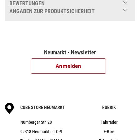
BEWERTUNGEN
Sram Rival HRD, Hydr. Disc Brake
ANGABEN ZUR PRODUKTSICHERHEIT
(180/180)
Sram GX Eagle AXS™ Transmission, 12-
Speed
Sram Rival eTap AXS™
e*thirteen Helix Race Alloy e*spec
Neumarkt - Newsletter
Crank, 42T
Sram XS-1275, 10-52T
Anmelden
Sram GX Eagle™ Transmission
Newmen Evolution SL X.R.25
Schwalbe G-One Bite Evo, SuperGround, Kevlar, 45-
622
CUBE CIS Stem w/ Cable Routing
CUBE STORE NEUMARKT
RUBRIK
Easton EC70 AX Gravel, Carbon
ACID Bartape CC 2.5
Nürnberger Str. 28
Fahrräder
ACROS, Top Integrated 1 1/2" w/ Advanced
92318 Neumarkt i.d.OPf
E-Bike
Integrated Cable Routing, Bottom Integrated 1 1/2"