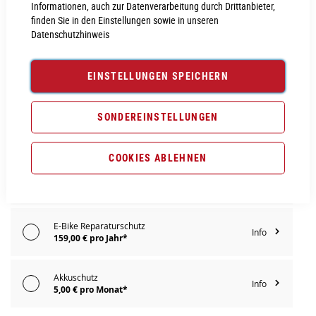
Informationen, auch zur Datenverarbeitung durch Drittanbieter,
finden Sie in den Einstellungen sowie in unseren
Datenschutzhinweis
PROBEFAHRT VEREINBAREN
EINSTELLUNGEN SPEICHERN
Vergleichsliste:
hinzufügen
|
ansehen
Produktanfrage stellen
SONDEREINSTELLUNGEN
Extra Schutz? Jetzt Tarife entdecken!
COOKIES ABLEHNEN
E-Bike Komplettschutz
Info
219,00 € pro Jahr*
E-Bike Reparaturschutz
Info
159,00 € pro Jahr*
Akkuschutz
Info
5,00 € pro Monat*