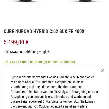
Zum
CUBE NUROAD HYBRID C:62 SLX FE 400X
Anfang
der
5.199,00 €
Bildgalerie
springen
Inkl. MwSt., nur Abholung möglich
mtl.
433,25
€
(0% Finanzierungszeitraum 12 Monate)
Sch
Diese Webseite verwendet Cookies und ähnliche Technologien.
RAHMENHÖHE
Mit einem Klick auf "Zustimmen" akzeptieren Sie diese
Verarbeitung und auch die Weitergabe Ihrer Daten an
S
XL
Drittanbieter. Die Daten werden für Analysen, Retargeting und zur
Ausspielung von personalisierten Inhalten und Werbung auf
unsere Seite, sowie auf Drittanbieterseiten genutzt. Sie können
IN DEN WARENKORB
die Verwendung von Cookies jederzeit einstellen, weitere