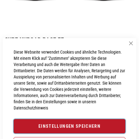
Zum
CUBE NUROAD RACE FE
Anfang
Sch
der
Inkl. MwSt., nur Abholung möglich
Diese Webseite verwendet Cookies und ähnliche Technologien.
Bildgalerie
Mit einem Klick auf "Zustimmen" akzeptieren Sie diese
springen
Verarbeitung und auch die Weitergabe Ihrer Daten an
Drittanbieter. Die Daten werden für Analysen, Retargeting und zur
Ausspielung von personalisierten Inhalten und Werbung auf
PROBEFAHRT VEREINBAREN
unsere Seite, sowie auf Drittanbieterseiten genutzt. Sie können
die Verwendung von Cookies jederzeit einstellen, weitere
Informationen, auch zur Datenverarbeitung durch Drittanbieter,
Produktanfrage stellen
finden Sie in den Einstellungen sowie in unseren
Datenschutzhinweis
EINSTELLUNGEN SPEICHERN
PRODUKTINFORMATIONEN
Produktinformationen
6022453