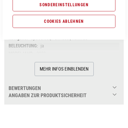
SONDEREINSTELLUNGEN
grey´n´black
Cube
COOKIES ABLEHNEN
2023
Cube
Cyclocross, Fahrräder, Rennrad
ja
2023
Diamant
MEHR INFOS EINBLENDEN
ja
Herren
Aluminium
BEWERTUNGEN
ja
ANGABEN ZUR PRODUKTSICHERHEIT
ja