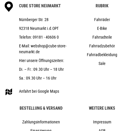
Cube
CUBE STORE NEUMARKT
RUBRIK
2023
Cube
Nürnberger Str. 28
Fahrräder
20-24", Fahrräder, Kinder & Jugend
92318 Neumarkt i.d.OPf
E-Bike
nein
Telefon:
09181 - 40606 0
Fahrradteile
2023
E-Mail:
webshop@cube-store-
Fahrradzubehör
Diamant
neumarkt.de
Fahrradbekleidung
Scheibenbremsen hydraulisch
Hier unsere Öffnungszeiten:
Sale
nein
Di. – Fr.: 09.30 Uhr – 18 Uhr
Kinder
Sa.: 09.30 Uhr – 16 Uhr
Aluminium
Kettenschaltung
Anfahrt bei Google Maps
nein
nein
BESTELLUNG & VERSAND
WEITERE LINKS
Zahlungsinformationen
Impressum
Finanzierung
AGB