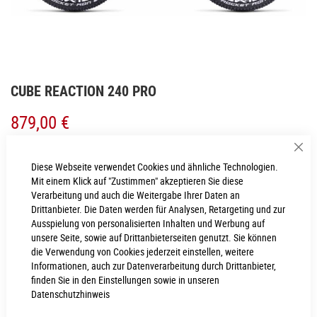
Zum
CUBE REACTION 240 PRO
Anfang
der
879,00 €
Bildgalerie
springen
Inkl. MwSt., nur Abholung möglich
Sch
Diese Webseite verwendet Cookies und ähnliche Technologien.
mtl.
73,25
€
(0% Finanzierungszeitraum 12 Monate)
Mit einem Klick auf "Zustimmen" akzeptieren Sie diese
Verarbeitung und auch die Weitergabe Ihrer Daten an
Drittanbieter. Die Daten werden für Analysen, Retargeting und zur
Ausspielung von personalisierten Inhalten und Werbung auf
LIEFERZEIT
unsere Seite, sowie auf Drittanbieterseiten genutzt. Sie können
im Onlineshop erfragen
die Verwendung von Cookies jederzeit einstellen, weitere
Dieser Artikel ist nicht verfügbar.
Informationen, auch zur Datenverarbeitung durch Drittanbieter,
Für Anfragen zur Verfügbarkeit schreiben Sie uns gerne an
webshop@cube-
finden Sie in den Einstellungen sowie in unseren
store-neumarkt.de
Datenschutzhinweis