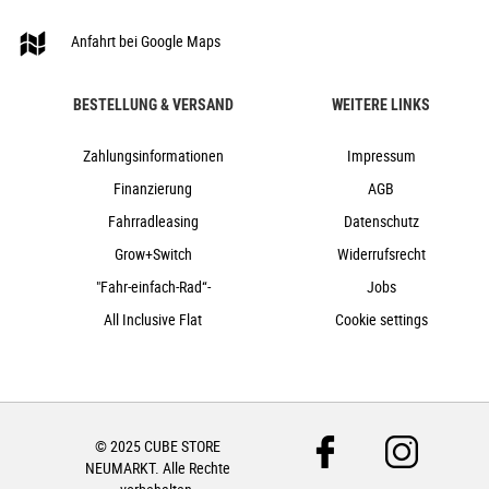
Cube
2024
Anfahrt bei Google Maps
Cube
e-Bike, Hardtail, Mountainbike
BESTELLUNG & VERSAND
WEITERE LINKS
nein
2024
Zahlungsinformationen
Impressum
Diamant
Finanzierung
AGB
Scheibenbremsen hydraulisch
Fahrradleasing
Datenschutz
nein
Grow+Switch
Widerrufsrecht
27,5"
"Fahr-einfach-Rad“-
Jobs
Kettenschaltung
All Inclusive Flat
Cookie settings
nein
nein
500Wh
nein
© 2025 CUBE STORE
25
NEUMARKT. Alle Rechte
Bosch