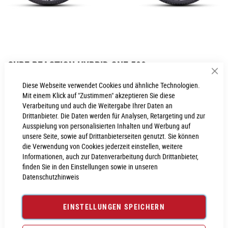
Zum
CUBE REACTION HYBRID ONE 500
Anfang
Sch
der
Inkl. MwSt., nur Abholung möglich
Diese Webseite verwendet Cookies und ähnliche Technologien.
Bildgalerie
Mit einem Klick auf "Zustimmen" akzeptieren Sie diese
springen
Verarbeitung und auch die Weitergabe Ihrer Daten an
Drittanbieter. Die Daten werden für Analysen, Retargeting und zur
Ausspielung von personalisierten Inhalten und Werbung auf
PROBEFAHRT VEREINBAREN
unsere Seite, sowie auf Drittanbieterseiten genutzt. Sie können
die Verwendung von Cookies jederzeit einstellen, weitere
Informationen, auch zur Datenverarbeitung durch Drittanbieter,
Produktanfrage stellen
finden Sie in den Einstellungen sowie in unseren
Datenschutzhinweis
EINSTELLUNGEN SPEICHERN
PRODUKTINFORMATIONEN
Produktinformationen
6029797