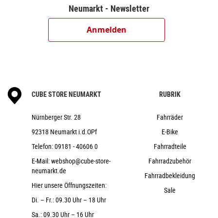
Shimano HB-TX505, QR, Centerlock
Neumarkt - Newsletter
Shimano FH-MT400-B, 12mm, Boost,
Centerlock
Anmelden
CUBE EX23, 32H, Disc, Tubeless Ready
Schwalbe Smart Sam, Active, 2.35
CUBE Performance Stem E-MTB, 31.8mm
CUBE Rise Trail Bar Pro, 740mm
CUBE STORE NEUMARKT
ACID React Pro / EE: ACID Hybrid Perform
RUBRIK
ACROS AZF-1035, ICR (Integrated Cable
Nürnberger Str. 28
Fahrräder
Routing), BlockLock 120°, Top Zero-Stack 1 1/2" (ZS 56mm),
Bottom Zero-Stack 1 1/2" (ZS 56mm)
92318 Neumarkt i.d.OPf
E-Bike
ACID PP MTB
Telefon:
09181 - 40606 0
Fahrradteile
CUBE Performance Post, 30.9mm
E-Mail:
webshop@cube-store-
Fahrradzubehör
Natural Fit Sequence
neumarkt.de
Fahrradbekleidung
22,7 kg
Hier unsere Öffnungszeiten:
Sale
140 kg
Di. – Fr.: 09.30 Uhr – 18 Uhr
grey´n´black
Sa.: 09.30 Uhr – 16 Uhr