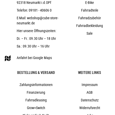
Stack 1 1/2" (ZS 56mm), X-Connect Interface
92318 Neumarkt i.d.OPf
E-Bike
ACID PP MTB
Telefon:
09181 - 40606 0
Fahrradteile
CUBE Performance Post, 31.6mm
E-Mail:
webshop@cube-store-
Fahrradzubehör
ACID Sequence 160
neumarkt.de
Fahrradbekleidung
26,0 kg
Hier unsere Öffnungszeiten:
Sale
150 kg
Di. – Fr.: 09.30 Uhr – 18 Uhr
blueiris´n´reflect
Sa.: 09.30 Uhr – 16 Uhr
Cube
2026
Anfahrt bei Google Maps
Cube
e-Bike, Hardtail, Mountainbike
BESTELLUNG & VERSAND
WEITERE LINKS
nein
2026
Zahlungsinformationen
Impressum
Tiefeinstieg
Finanzierung
AGB
Scheibenbremse hydraulisch
Fahrradleasing
Datenschutz
nein
Grow+Switch
Widerrufsrecht
Aluminium