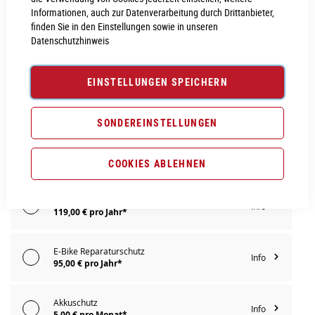
Informationen, auch zur Datenverarbeitung durch Drittanbieter,
IN DEN WARENKORB
finden Sie in den Einstellungen sowie in unseren
Datenschutzhinweis
PROBEFAHRT VEREINBAREN
EINSTELLUNGEN SPEICHERN
Vergleichsliste:
hinzufügen
|
ansehen
SONDEREINSTELLUNGEN
Produktanfrage stellen
Extra Schutz? Jetzt Tarife entdecken!
COOKIES ABLEHNEN
E-Bike Komplettschutz
Info
119,00 € pro Jahr*
E-Bike Reparaturschutz
Info
95,00 € pro Jahr*
Akkuschutz
Info
5,00 € pro Monat*