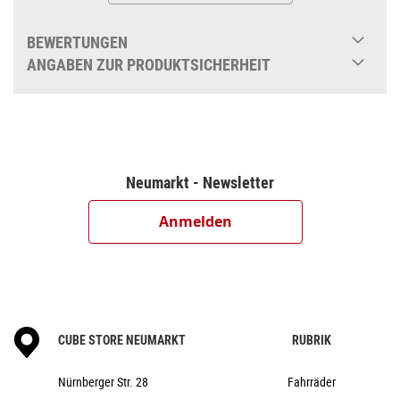
600
Bosch Purion 200 with Integrated Display
BEWERTUNGEN
Shimano BR-MT200, Hydr. Disc Brake
ANGABEN ZUR PRODUKTSICHERHEIT
(180/180)
Shimano Cues RD-U6000-GS
Shimano Cues SL-U6000, Rapidfire-Plus
ACID MTB Hybrid Pro, 38T
Shimano Cues CS-LG400, 11-48T
Neumarkt - Newsletter
KMC eGlide
ACID Pro 30, 32/32 Spokes,
Anmelden
15x110mm/12x148mm, Tubeless Ready
Schwalbe Smart Sam, Active, 2.6
CUBE Performance Stem E-MTB 35, FPI-Link
CUBE Rise Trail Bar 35
ACID Hybrid Perform
CUBE STORE NEUMARKT
RUBRIK
ACROS AZF-1034, ICR (Integrated Cable
Routing), Top Zero-Stack 1 1/2" (ZS 56mm), Bottom Zero-
Nürnberger Str. 28
Fahrräder