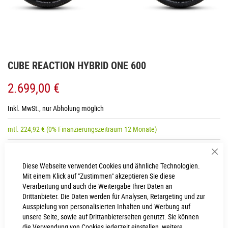
Zum
CUBE REACTION HYBRID ONE 600
Anfang
der
2.699,00 €
Bildgalerie
springen
Inkl. MwSt., nur Abholung möglich
mtl.
224,92
€
(0% Finanzierungszeitraum 12 Monate)
Sch
RAHMENHÖHE
Diese Webseite verwendet Cookies und ähnliche Technologien.
Mit einem Klick auf "Zustimmen" akzeptieren Sie diese
Easy Entry S
Easy Entry XL
Verarbeitung und auch die Weitergabe Ihrer Daten an
Drittanbieter. Die Daten werden für Analysen, Retargeting und zur
Easy Entry L
Easy Entry M
Ausspielung von personalisierten Inhalten und Werbung auf
unsere Seite, sowie auf Drittanbieterseiten genutzt. Sie können
die Verwendung von Cookies jederzeit einstellen, weitere