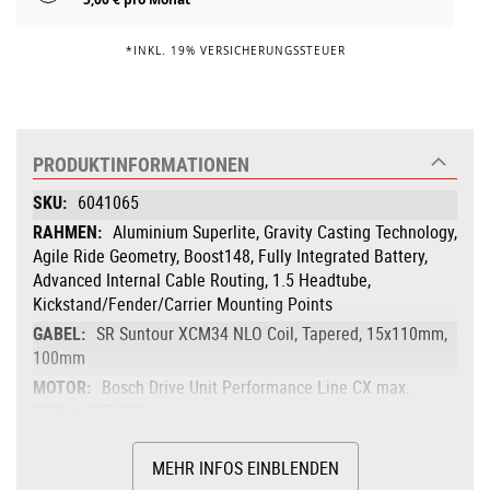
*INKL. 19% VERSICHERUNGSSTEUER
PRODUKTINFORMATIONEN
Produktinformationen
6041065
Aluminium Superlite, Gravity Casting Technology,
Agile Ride Geometry, Boost148, Fully Integrated Battery,
Advanced Internal Cable Routing, 1.5 Headtube,
Kickstand/Fender/Carrier Mounting Points
SR Suntour XCM34 NLO Coil, Tapered, 15x110mm,
100mm
Bosch Drive Unit Performance Line CX max.
100Nm (BDU38)
100
MEHR INFOS EINBLENDEN
Bosch PowerTube 600