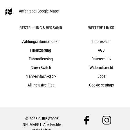
blushrose´n´silver
Anfahrt bei Google Maps
Cube
2024
BESTELLUNG & VERSAND
WEITERE LINKS
Cube
e-Bike, Hardtail, Mountainbike
Zahlungsinformationen
Impressum
nein
Finanzierung
AGB
2024
Fahrradleasing
Datenschutz
Tiefeinstieg
Grow+Switch
Widerrufsrecht
Scheibenbremsen hydraulisch
"Fahr-einfach-Rad“-
Jobs
nein
All Inclusive Flat
27,5"
Cookie settings
Kettenschaltung
nein
nein
625Wh
© 2025 CUBE STORE
nein
NEUMARKT. Alle Rechte