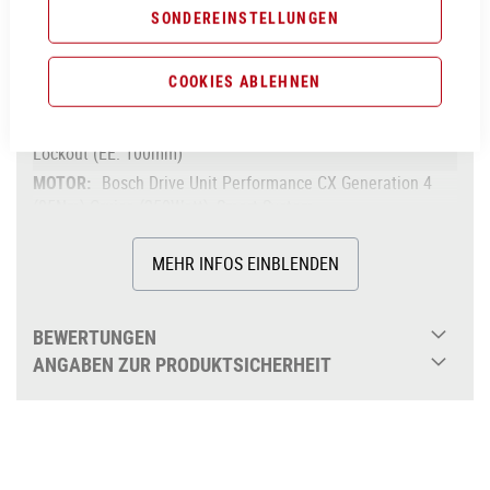
SONDEREINSTELLUNGEN
Aluminium Superlite, Gravity Casting, Agile Ride
Geometry, 1.5 Headtube, Boost 148, Fully Integrated
Battery, Advanced Internal Cable Routing,
COOKIES ABLEHNEN
Kickstand/Fender/Carrier Mounting Points
X-Fusion MIG32 Air, Tapered, 15x110mm, 120mm,
Lockout (EE: 100mm)
Bosch Drive Unit Performance CX Generation 4
(85Nm) Cruise (250Watt), Smart System
85Nm
MEHR INFOS EINBLENDEN
Bosch PowerTube 625
bis 625Wh
Bosch LED Remote
BEWERTUNGEN
Shimano BR-MT200, Hydr. Disc Brake
ANGABEN ZUR PRODUKTSICHERHEIT
(180/180)
Shimano Deore RD-M5100-SGS, 11-Speed
ACID E-Crank, 38T, 175mm
Shimano Deore CS-M5100, 11-51T