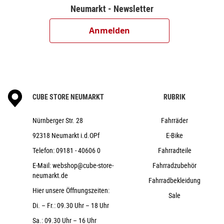
KMC X11
Neumarkt - Newsletter
Shimano HB-MT400-B, 15mm, Boost,
Centerlock
Anmelden
Shimano FH-MT400-B, 12mm, Boost,
Centerlock
Rodi Tryp 30, 32H, Disc, Tubeless Ready
Schwalbe Smart Sam, Active, 2.6
CUBE Performance Stem E-MTB, 31.8mm
CUBE STORE NEUMARKT
RUBRIK
CUBE Rise Trail Bar Pro, 740mm
ACID React Pro / EE: ACID Hybrid Perform
Nürnberger Str. 28
Fahrräder
ACROS AZF-1035, ICR (Integrated Cable
92318 Neumarkt i.d.OPf
E-Bike
Routing), BlockLock 120°, Top Zero-Stack 1 1/2" (ZS 56mm),
Telefon:
09181 - 40606 0
Fahrradteile
Bottom Zero-Stack 1 1/2" (ZS 56mm)
E-Mail:
webshop@cube-store-
Fahrradzubehör
ACID PP MTB
neumarkt.de
Fahrradbekleidung
CUBE Performance Post, 30.9mm
Hier unsere Öffnungszeiten:
Natural Fit Sequence
Sale
Di. – Fr.: 09.30 Uhr – 18 Uhr
23,8 kg
Sa.: 09.30 Uhr – 16 Uhr
150 kg