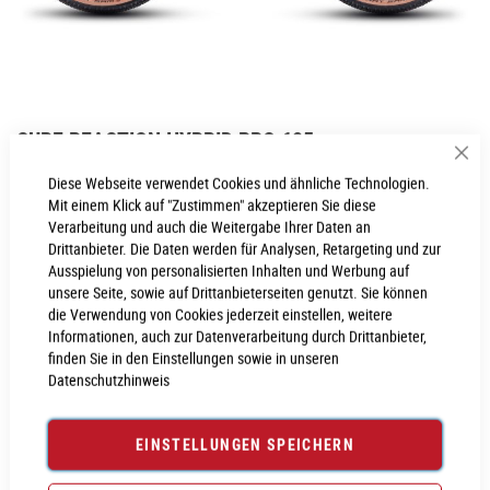
Zum
CUBE REACTION HYBRID PRO 625
Anfang
Sch
der
Inkl. MwSt., nur Abholung möglich
Diese Webseite verwendet Cookies und ähnliche Technologien.
Bildgalerie
Mit einem Klick auf "Zustimmen" akzeptieren Sie diese
springen
Verarbeitung und auch die Weitergabe Ihrer Daten an
Drittanbieter. Die Daten werden für Analysen, Retargeting und zur
Ausspielung von personalisierten Inhalten und Werbung auf
PROBEFAHRT VEREINBAREN
unsere Seite, sowie auf Drittanbieterseiten genutzt. Sie können
die Verwendung von Cookies jederzeit einstellen, weitere
Informationen, auch zur Datenverarbeitung durch Drittanbieter,
Produktanfrage stellen
finden Sie in den Einstellungen sowie in unseren
Datenschutzhinweis
EINSTELLUNGEN SPEICHERN
PRODUKTINFORMATIONEN
Produktinformationen
6029894