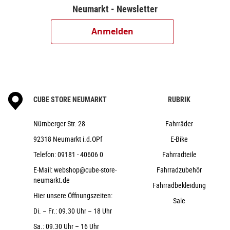
KMC X11
Neumarkt - Newsletter
Shimano HB-MT400-B, 15mm, Boost,
Centerlock
Anmelden
Shimano FH-MT400-B, 12mm, Boost,
Centerlock
Rodi Tryp 30, 32H, Disc, Tubeless Ready
Schwalbe Smart Sam, Active, 2.6
CUBE Performance Stem E-MTB, 31.8mm
CUBE STORE NEUMARKT
RUBRIK
CUBE Rise Trail Bar Pro, 740mm
ACID React Pro / EE: ACID Hybrid Perform
Nürnberger Str. 28
Fahrräder
ACROS AZF-1035, ICR (Integrated Cable
92318 Neumarkt i.d.OPf
E-Bike
Routing), BlockLock 120°, Top Zero-Stack 1 1/2" (ZS 56mm),
Telefon:
09181 - 40606 0
Fahrradteile
Bottom Zero-Stack 1 1/2" (ZS 56mm)
E-Mail:
webshop@cube-store-
Fahrradzubehör
ACID PP MTB
neumarkt.de
Fahrradbekleidung
CUBE Performance Post, 30.9mm
Hier unsere Öffnungszeiten:
Natural Fit Sequence
Sale
Di. – Fr.: 09.30 Uhr – 18 Uhr
24,5 kg
Sa.: 09.30 Uhr – 16 Uhr
150 kg