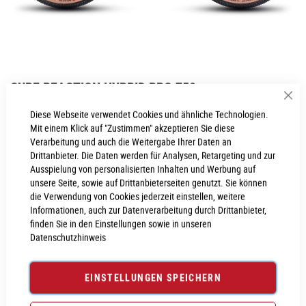
Zum
CUBE REACTION HYBRID PRO 750
Anfang
Sch
der
Inkl. MwSt., nur Abholung möglich
Diese Webseite verwendet Cookies und ähnliche Technologien.
Bildgalerie
Mit einem Klick auf "Zustimmen" akzeptieren Sie diese
springen
Verarbeitung und auch die Weitergabe Ihrer Daten an
Drittanbieter. Die Daten werden für Analysen, Retargeting und zur
Ausspielung von personalisierten Inhalten und Werbung auf
PROBEFAHRT VEREINBAREN
unsere Seite, sowie auf Drittanbieterseiten genutzt. Sie können
die Verwendung von Cookies jederzeit einstellen, weitere
Informationen, auch zur Datenverarbeitung durch Drittanbieter,
Produktanfrage stellen
finden Sie in den Einstellungen sowie in unseren
Datenschutzhinweis
EINSTELLUNGEN SPEICHERN
PRODUKTINFORMATIONEN
Produktinformationen
6029900