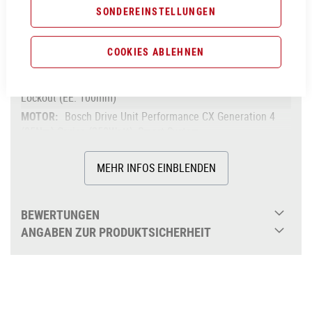
SONDEREINSTELLUNGEN
Aluminium Superlite, Gravity Casting, Agile Ride
Geometry, 1.5 Headtube, Boost 148, Fully Integrated
Battery, Advanced Internal Cable Routing,
COOKIES ABLEHNEN
Kickstand/Fender/Carrier Mounting Points
X-Fusion MIG32 Air, Tapered, 15x110mm, 120mm,
Lockout (EE: 100mm)
Bosch Drive Unit Performance CX Generation 4
(85Nm) Cruise (250Watt), Smart System
85Nm
MEHR INFOS EINBLENDEN
Bosch PowerTube 750
über 625Wh
Bosch LED Remote
BEWERTUNGEN
Shimano BR-MT200, Hydr. Disc Brake
ANGABEN ZUR PRODUKTSICHERHEIT
(180/180)
Shimano Deore RD-M5100-SGS, 11-Speed
ACID E-Crank, 38T, 175mm
Shimano Deore CS-M5100, 11-51T