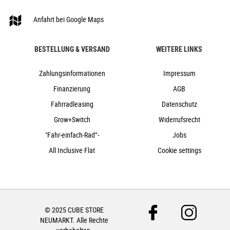
blushrose´n´silver
Anfahrt bei Google Maps
Cube
2024
BESTELLUNG & VERSAND
WEITERE LINKS
Cube
e-Bike, Hardtail, Mountainbike
Zahlungsinformationen
Impressum
nein
Finanzierung
AGB
2024
Fahrradleasing
Datenschutz
Tiefeinstieg
Grow+Switch
Widerrufsrecht
Scheibenbremsen hydraulisch
"Fahr-einfach-Rad“-
Jobs
nein
All Inclusive Flat
27,5"
Cookie settings
Kettenschaltung
nein
nein
750Wh
© 2025 CUBE STORE
nein
NEUMARKT. Alle Rechte